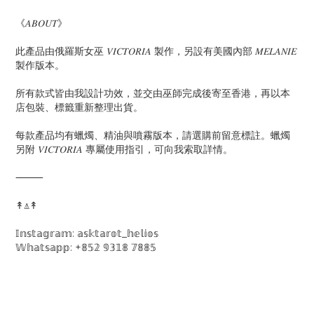
《𝐴𝐵𝑂𝑈𝑇》
此產品由俄羅斯女巫 𝑉𝐼𝐶𝑇𝑂𝑅𝐼𝐴 製作，另設有美國內部 𝑀𝐸𝐿𝐴𝑁𝐼𝐸
製作版本。
所有款式皆由我設計功效，並交由巫師完成後寄至香港，再以本
店包裝、標籤重新整理出貨。
每款產品均有蠟燭、精油與噴霧版本，請選購前留意標註。蠟燭
另附 𝑉𝐼𝐶𝑇𝑂𝑅𝐼𝐴 專屬使用指引，可向我索取詳情。
⸻
↟⍋↟
𝕀𝕟𝕤𝕥𝕒𝕘𝕣𝕒𝕞: 𝕒𝕤𝕜𝕥𝕒𝕣𝕠𝕥_𝕙𝕖𝕝𝕚𝕠𝕤
𝕎𝕙𝕒𝕥𝕤𝕒𝕡𝕡: +𝟠𝟝𝟚 𝟡𝟛𝟙𝟠 𝟟𝟠𝟠𝟝