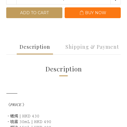
ADD TO CART
BUY NOW
Description
Shipping & Payment
Description
⸻
《𝑃𝑅𝐼𝐶𝐸 》
・蠟燭｜𝙷𝙺𝙳 𝟺𝟹𝟶
・噴霧 𝟹𝟶𝚖𝙻｜𝙷𝙺𝙳 𝟺𝟿𝟶