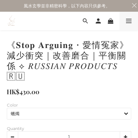
風水玄學並非精密科學，以下內容只供參考。
《𝐒𝐭𝐨𝐩 𝐀𝐫𝐠𝐮𝐢𝐧𝐠・愛情冤家》
減少衝突｜改善磨合｜平衡關
係 ⟡ 𝑅𝑈𝑆𝑆𝐼𝐴𝑁 𝑃𝑅𝑂𝐷𝑈𝐶𝑇𝑆
🇷🇺
HK$430.00
Color
Quantity