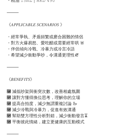
・精油 𝟷𝟻𝚖𝙻｜𝙷𝙺𝙳 𝟺𝟿𝟶
⸻
《𝐴𝑃𝑃𝐿𝐼𝐶𝐴𝐵𝐿𝐸 𝑆𝐶𝐸𝑁𝐴𝑅𝐼𝑂𝑆 》
・經常爭執、矛盾頻繁或磨合困難的情侶
・對方火爆易怒、愛吃醋或需要經常哄 🚨
・伴侶傾向冷戰、冷暴力或冷言冷語
・希望減少衝動爭吵，令溝通更理性🧯
⸻
《𝐵𝐸𝑁𝐸𝐹𝐼𝑇𝑆》
⿡ 減低吵架與衝突次數，改善相處氛圍
⿢ 讓對方懂得換位思考，理解你的立場
⿣ 提高合拍度，減少無謂重複討論 🦢
⿤ 減少冷戰與冷暴力，促進有效溝通
⿥ 幫助雙方理性分析對錯，減少衝動發言⏳
⿦ 平衡彼此情緒，建立更健康的互動模式
⸻