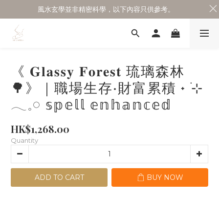
風水玄學並非精密科學，以下內容只供參考。
《 𝐆𝐥𝐚𝐬𝐬𝐲 𝐅𝐨𝐫𝐞𝐬𝐭 琉璃森林
🌳》｜職場生存·財富累積 ˖ ࣪⊹
𓂃𓈒𓏸 𝕤𝕡𝕖𝕝𝕝 𝕖𝕟𝕙𝕒𝕟𝕔𝕖𝕕
HK$1,268.00
Quantity
ADD TO CART
BUY NOW