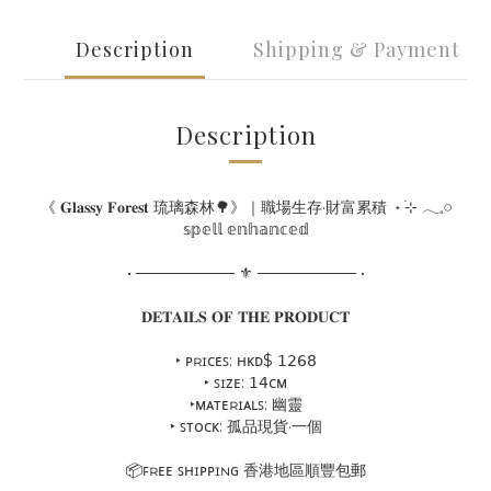
Description
Shipping & Payment
Description
《 𝐆𝐥𝐚𝐬𝐬𝐲 𝐅𝐨𝐫𝐞𝐬𝐭 琉璃森林🌳》｜職場生存·財富累積 ˖ ࣪⊹ 𓂃𓈒𓏸
𝕤𝕡𝕖𝕝𝕝 𝕖𝕟𝕙𝕒𝕟𝕔𝕖𝕕
• ───────── ⚜ ───────── •
𝐃𝐄𝐓𝐀𝐈𝐋𝐒 𝐎𝐅 𝐓𝐇𝐄 𝐏𝐑𝐎𝐃𝐔𝐂𝐓
‣ ᴘʀɪᴄᴇꜱ: ʜᴋᴅ$ 𝟣𝟤𝟨𝟪
‣ ꜱɪᴢᴇ: 𝟣𝟦ᴄᴍ
‣ᴍᴀᴛᴇʀɪᴀʟꜱ: 幽靈
‣ ꜱᴛᴏᴄᴋ: 孤品現貨·一個
📦ꜰʀᴇᴇ ꜱʜɪᴘᴘɪɴɢ 香港地區順豐包郵