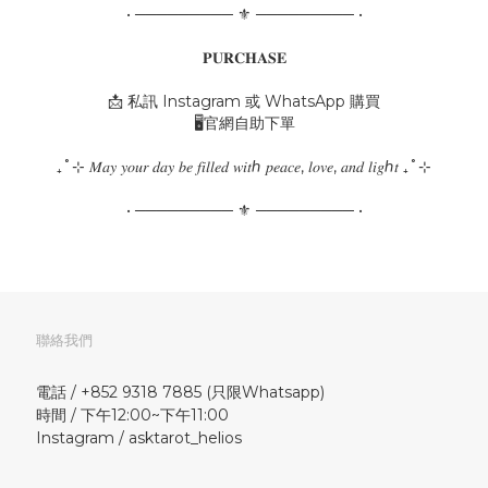
• ───────── ⚜ ───────── •
𝐏𝐔𝐑𝐂𝐇𝐀𝐒𝐄
📩 私訊 Instagram 或 WhatsApp 購買
🖥️官網自助下單
₊˚⊹ 𝑀𝑎𝑦 𝑦𝑜𝑢𝑟 𝑑𝑎𝑦 𝑏𝑒 𝑓𝑖𝑙𝑙𝑒𝑑 𝑤𝑖𝑡ℎ 𝑝𝑒𝑎𝑐𝑒, 𝑙𝑜𝑣𝑒, 𝑎𝑛𝑑 𝑙𝑖𝑔ℎ𝑡 ₊˚⊹
• ───────── ⚜ ───────── •
聯絡我們
電話 / +852 9318 7885 (只限Whatsapp)
時間 / 下午12:00~下午11:00
Instagram / asktarot_helios