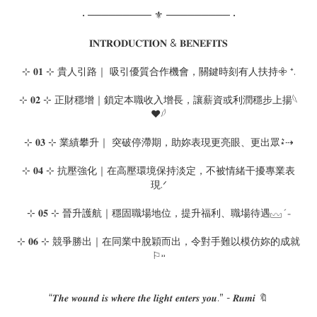
• ───────── ⚜ ───────── •
𝐈𝐍𝐓𝐑𝐎𝐃𝐔𝐂𝐓𝐈𝐎𝐍 & 𝐁𝐄𝐍𝐄𝐅𝐈𝐓𝐒
⊹ 𝟎𝟏 ⊹ 貴人引路｜ 吸引優質合作機會，關鍵時刻有人扶持𖧷 ⁺.
⊹ 𝟎𝟐 ⊹ 正財穩增｜鎖定本職收入增長，讓薪資或利潤穩步上揚𓆩
❤︎𓆪
⊹ 𝟎𝟑 ⊹ 業績攀升｜ 突破停滯期，助妳表現更亮眼、更出眾⋆͛⇢
⊹ 𝟎𝟒 ⊹ 抗壓強化｜在高壓環境保持淡定，不被情緒干擾專業表
現.ᐟ
⊹ 𝟎𝟓 ⊹ 晉升護航｜穩固職場地位，提升福利、職場待遇𓈊ˊ˗
⊹ 𝟎𝟔 ⊹ 競爭勝出｜在同業中脫穎而出，令對手難以模仿妳的成就
⚐˒˒
“𝑻𝒉𝒆 𝒘𝒐𝒖𝒏𝒅 𝒊𝒔 𝒘𝒉𝒆𝒓𝒆 𝒕𝒉𝒆 𝒍𝒊𝒈𝒉𝒕 𝒆𝒏𝒕𝒆𝒓𝒔 𝒚𝒐𝒖.” - 𝑹𝒖𝒎𝒊 🔖