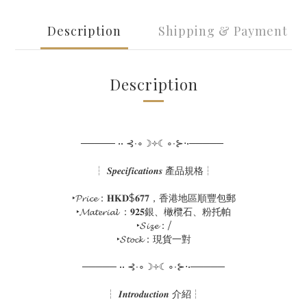
Description
Shipping & Payment
Description
───── •• ⊰∙∘☽༓☾∘∙⊱⋅•─────
┆ 𝑺𝒑𝒆𝒄𝒊𝒇𝒊𝒄𝒂𝒕𝒊𝒐𝒏𝒔 產品規格┆
‣𝓟𝓻𝓲𝓬𝓮：𝐇𝐊𝐃$𝟔𝟕𝟕，香港地區順豐包郵
‣𝓜𝓪𝓽𝓮𝓻𝓲𝓪𝓵 ：𝟗𝟐𝟓銀、橄欖石、粉托帕
‣𝓢𝓲𝔃𝓮：/
‣𝓢𝓽𝓸𝓬𝓴：現貨一對
───── •• ⊰∙∘☽༓☾∘∙⊱⋅•─────
┆ 𝑰𝒏𝒕𝒓𝒐𝒅𝒖𝒄𝒕𝒊𝒐𝒏 介紹┆