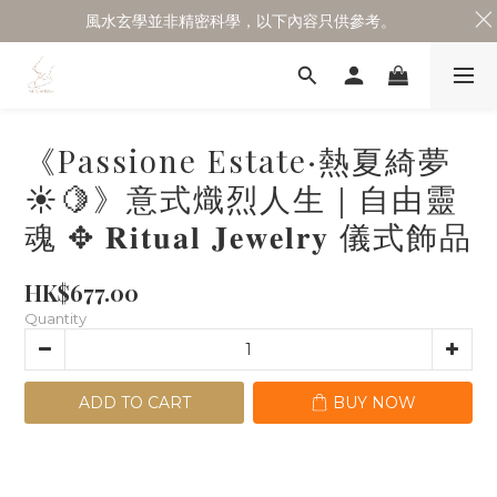
風水玄學並非精密科學，以下內容只供參考。
《Passione Estate·熱夏綺夢
☀🍋》意式熾烈人生｜自由靈
魂 ✥ 𝐑𝐢𝐭𝐮𝐚𝐥 𝐉𝐞𝐰𝐞𝐥𝐫𝐲 儀式飾品
HK$677.00
Quantity
ADD TO CART
BUY NOW