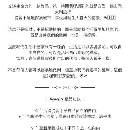
充滿生命力的一款飾品，第一時間我聯想到的就是自己一個去意
大利旅行，
從容不迫地探索城市，享受與陌生人聊天的情景。☕🇮🇹
這款不是招財，不是招愛情的，而是幫助我們活得更加精彩吧，
既是改善我們的狀態，也是一個提醒。
提醒我們生活不應該只有一種的，生活是可以多姿多彩，可以自
由自在的，可以是活出自己喜歡的模樣。
當然，這個選擇背後所付出的代價，每個人都不一樣。
不是每個人都可以輕易地做到，但至少我們有選擇的權利，這個
是我們應該緊記的。☀🛫
───── •• ⊰∙∘☽༓☾∘∙⊱⋅•─────
┆ 𝑩𝒆𝒏𝒆𝒇𝒊𝒕𝒔 產品功效 ┆
🌞 ˚ 活得從容｜給自己留白的自由
▸ 不再塞滿生活節奏，懂得什麼時候該放鬆、該停步
🍷 ˚ 重新定義成功｜不只向上，也向內