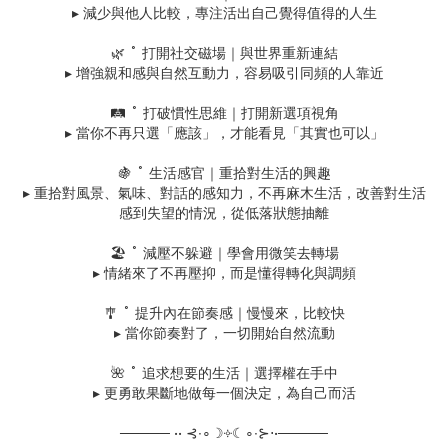
▸ 減少與他人比較，專注活出自己覺得值得的人生
🌿 ˚ 打開社交磁場｜與世界重新連結
▸ 增強親和感與自然互動力，容易吸引同頻的人靠近
🛤 ˚ 打破慣性思維｜打開新選項視角
▸ 當你不再只選「應該」，才能看見「其實也可以」
🍇 ˚ 生活感官｜重拾對生活的興趣
▸ 重拾對風景、氣味、對話的感知力，不再麻木生活，改善對生活
感到失望的情況，從低落狀態抽離
🏖 ˚ 減壓不躲避｜學會用微笑去轉場
▸ 情緒來了不再壓抑，而是懂得轉化與調頻
🎐 ˚ 提升內在節奏感｜慢慢來，比較快
▸ 當你節奏對了，一切開始自然流動
🌺 ˚ 追求想要的生活｜選擇權在手中
▸ 更勇敢果斷地做每一個決定，為自己而活
───── •• ⊰∙∘☽༓☾∘∙⊱⋅•─────