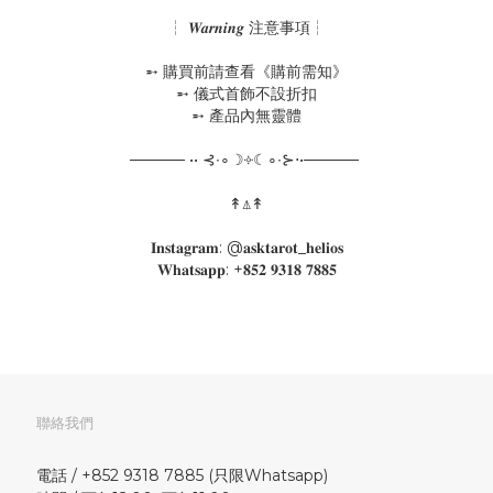
┆ 𝑾𝒂𝒓𝒏𝒊𝒏𝒈 注意事項┆
➵ 購買前請查看《購前需知》
➵ 儀式首飾不設折扣
➵ 產品內無靈體
───── •• ⊰∙∘☽༓☾∘∙⊱⋅•─────
↟⍋↟
𝐈𝐧𝐬𝐭𝐚𝐠𝐫𝐚𝐦: @𝐚𝐬𝐤𝐭𝐚𝐫𝐨𝐭_𝐡𝐞𝐥𝐢𝐨𝐬
𝐖𝐡𝐚𝐭𝐬𝐚𝐩𝐩: +𝟖𝟓𝟐 𝟗𝟑𝟏𝟖 𝟕𝟖𝟖𝟓
聯絡我們
電話 / +852 9318 7885 (只限Whatsapp)