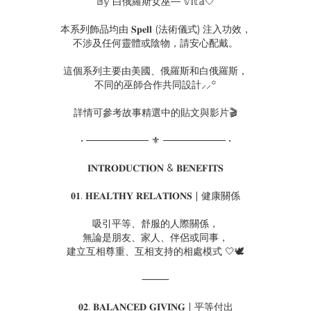
𝔹𝕪 白俄羅斯女巫— 𝕍𝕚𝕥𝕒🤍
本系列飾品均由 𝐒𝐩𝐞𝐥𝐥 (法術儀式) 注入功效，
不涉及任何靈體或陰物，請安心配戴。
這個系列主要由美國、俄羅斯和白俄羅斯，
不同的巫師合作共同設計⸝⸝꙳
詳情可參考故事精選中的貼文與影片🎬
• ───────── ⚜ ───────── •
𝐈𝐍𝐓𝐑𝐎𝐃𝐔𝐂𝐓𝐈𝐎𝐍 & 𝐁𝐄𝐍𝐄𝐅𝐈𝐓𝐒
𝟎𝟏. 𝐇𝐄𝐀𝐋𝐓𝐇𝐘 𝐑𝐄𝐋𝐀𝐓𝐈𝐎𝐍𝐒 | 健康關係
吸引平等、舒服的人際關係，
無論是朋友、家人、伴侶或同事，
建立互相尊重、互相支持的相處模式 🤍🕊️
⸻
𝟎𝟐. 𝐁𝐀𝐋𝐀𝐍𝐂𝐄𝐃 𝐆𝐈𝐕𝐈𝐍𝐆 | 平等付出