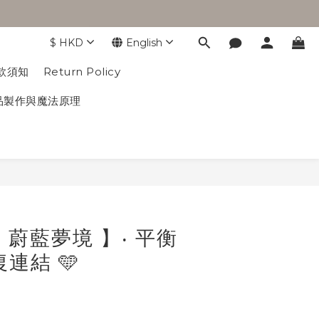
$
HKD
English
𝒀｜付款須知
Return Policy
𝐇𝐘✦ 產品製作與魔法原理
BUY NOW
𝐑𝐄 蔚藍夢境 】‧ 平衡
復連結 🩵