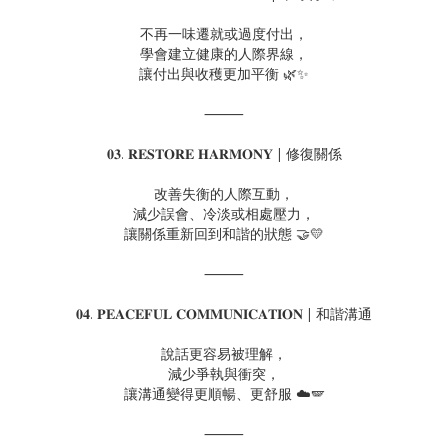
不再一味遷就或過度付出，
學會建立健康的人際界線，
讓付出與收穫更加平衡 🌿✨
⸻
𝟎𝟑. 𝐑𝐄𝐒𝐓𝐎𝐑𝐄 𝐇𝐀𝐑𝐌𝐎𝐍𝐘 | 修復關係
改善失衡的人際互動，
減少誤會、冷淡或相處壓力，
讓關係重新回到和諧的狀態 🤝💛
⸻
𝟎𝟒. 𝐏𝐄𝐀𝐂𝐄𝐅𝐔𝐋 𝐂𝐎𝐌𝐌𝐔𝐍𝐈𝐂𝐀𝐓𝐈𝐎𝐍 | 和諧溝通
說話更容易被理解，
減少爭執與衝突，
讓溝通變得更順暢、更舒服 ☁️🪽
⸻