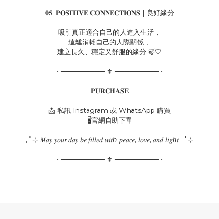
𝟎𝟓. 𝐏𝐎𝐒𝐈𝐓𝐈𝐕𝐄 𝐂𝐎𝐍𝐍𝐄𝐂𝐓𝐈𝐎𝐍𝐒 | 良好緣分
吸引真正適合自己的人進入生活，
遠離消耗自己的人際關係，
建立長久、穩定又舒服的緣分 🍃🤍
• ───────── ⚜ ───────── •
𝐏𝐔𝐑𝐂𝐇𝐀𝐒𝐄
📩 私訊 Instagram 或 WhatsApp 購買
🖥️官網自助下單
₊˚⊹ 𝑀𝑎𝑦 𝑦𝑜𝑢𝑟 𝑑𝑎𝑦 𝑏𝑒 𝑓𝑖𝑙𝑙𝑒𝑑 𝑤𝑖𝑡ℎ 𝑝𝑒𝑎𝑐𝑒, 𝑙𝑜𝑣𝑒, 𝑎𝑛𝑑 𝑙𝑖𝑔ℎ𝑡 ₊˚⊹
• ───────── ⚜ ───────── •