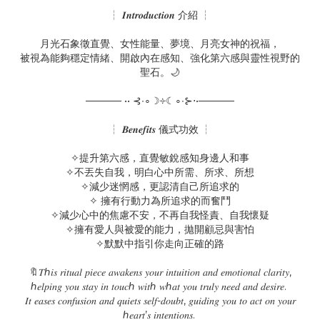
┆ 𝑰𝒏𝒕𝒓𝒐𝒅𝒖𝒄𝒕𝒊𝒐𝒏 介紹 ┆
月光石象徵直覺、女性能量、夢境、月亮女神的祝福，
被視為能夠穩定情緒、開啟內在感知、強化第六感與靈性視野的
聖石。🌙
───── •• ⊰∙∘☽༓☾∘∙⊱⋅•─────
┆ 𝑩𝒆𝒏𝒆𝒇𝒊𝒕𝒔 儀式功效 ┆
✧提升第六感，直覺敏銳感知身邊人和事
✧不丟失自我，明白心中所需、所求、所想
✧減少迷惘感，更認清自己所追求的
✧ 擁有行動力為所追求的而奮鬥
✧減少心中的焦慮不安，不再自我怪責、自我懷疑
✧擁有愛人與被愛的能力，拋開顧忌與害怕
✧默默中指引你走向正確的路
🔖𝑇ℎ𝑖𝑠 𝑟𝑖𝑡𝑢𝑎𝑙 𝑝𝑖𝑒𝑐𝑒 𝑎𝑤𝑎𝑘𝑒𝑛𝑠 𝑦𝑜𝑢𝑟 𝑖𝑛𝑡𝑢𝑖𝑡𝑖𝑜𝑛 𝑎𝑛𝑑 𝑒𝑚𝑜𝑡𝑖𝑜𝑛𝑎𝑙 𝑐𝑙𝑎𝑟𝑖𝑡𝑦,
ℎ𝑒𝑙𝑝𝑖𝑛𝑔 𝑦𝑜𝑢 𝑠𝑡𝑎𝑦 𝑖𝑛 𝑡𝑜𝑢𝑐ℎ 𝑤𝑖𝑡ℎ 𝑤ℎ𝑎𝑡 𝑦𝑜𝑢 𝑡𝑟𝑢𝑙𝑦 𝑛𝑒𝑒𝑑 𝑎𝑛𝑑 𝑑𝑒𝑠𝑖𝑟𝑒.
𝐼𝑡 𝑒𝑎𝑠𝑒𝑠 𝑐𝑜𝑛𝑓𝑢𝑠𝑖𝑜𝑛 𝑎𝑛𝑑 𝑞𝑢𝑖𝑒𝑡𝑠 𝑠𝑒𝑙𝑓-𝑑𝑜𝑢𝑏𝑡, 𝑔𝑢𝑖𝑑𝑖𝑛𝑔 𝑦𝑜𝑢 𝑡𝑜 𝑎𝑐𝑡 𝑜𝑛 𝑦𝑜𝑢𝑟
ℎ𝑒𝑎𝑟𝑡’𝑠 𝑖𝑛𝑡𝑒𝑛𝑡𝑖𝑜𝑛𝑠.