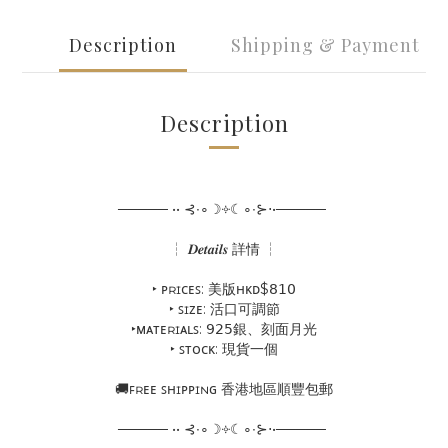
Description
Shipping & Payment
Description
───── •• ⊰∙∘☽༓☾∘∙⊱⋅•─────
┆ 𝑫𝒆𝒕𝒂𝒊𝒍𝒔 詳情 ┆
‣ ᴘʀɪᴄᴇꜱ: 美版ʜᴋᴅ$𝟪𝟣𝟢
‣ ꜱɪᴢᴇ: 活口可調節
‣ᴍᴀᴛᴇʀɪᴀʟꜱ: 𝟫𝟤𝟧銀、刻面月光
‣ ꜱᴛᴏᴄᴋ: 現貨一個
🚚ꜰʀᴇᴇ ꜱʜɪᴘᴘɪɴɢ 香港地區順豐包郵
───── •• ⊰∙∘☽༓☾∘∙⊱⋅•─────