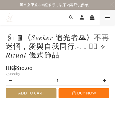
風水玄學並非精密科學，以下內容只供參考。
🖇𓏻🧾《𝑆𝑒𝑒𝑘𝑒𝑟 追光者🌄》不再
迷惘，愛與自我同行𓂃𓈒 ✍🏻 ⟡
𝑅𝑖𝑡𝑢𝑎𝑙 儀式飾品
HK$810.00
Quantity
ADD TO CART
BUY NOW