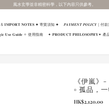
風水玄學並非精密科學，以下內容只供參考。
𝐍𝐆 & 𝐈𝐌𝐏𝐎𝐑𝐓 𝐍𝐎𝐓𝐄𝐒 ✦ 寄貨須知 ✦
𝑷𝑨𝒀𝑴𝑬𝑵𝑻 𝑷𝑶𝑳𝑰𝑪𝒀
𝐢𝐜 𝐔𝐬𝐞 𝐆𝐮𝐢𝐝𝐞 ✧ 使用指南
✦ 𝐏𝐑𝐎𝐃𝐔𝐂𝐓 𝐏𝐇𝐈𝐋𝐎𝐒𝐎𝐏
《伊嵐》- 
▫️ 孤品，
HK$2,120.00