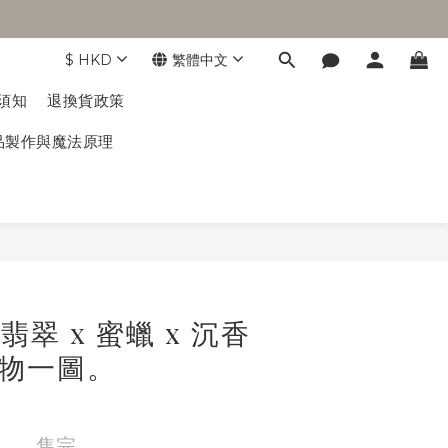
$
HKD
繁體中文
｜付款須知
退換貨政策
𝐇𝐘✦ 產品製作與魔法原理
翡翠 x 蜜蠟 x 沉香
一物一圖。
售完