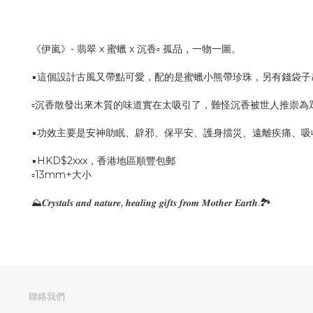
《伊嵐》- 翡翠 x 蜜蠟 x 沉香▫️ 孤品，一物一圖。
▪️這個設計古風又帶點可愛，配的是蜜蠟小熊帶珍珠，另有錢袋
▫️沉香散發出來木質的味道實在太吸引了，難怪沉香被世人推崇
▪️功效主要是安神助眠、辟邪、保平安、護身擋災、遠離疾痛、
▪️HKD$2xxx，香港地區順豐包郵
▫️13mm+大小
⛰️𝑪𝒓𝒚𝒔𝒕𝒂𝒍𝒔 𝒂𝒏𝒅 𝒏𝒂𝒕𝒖𝒓𝒆, 𝒉𝒆𝒂𝒍𝒊𝒏𝒈 𝒈𝒊𝒇𝒕𝒔 𝒇𝒓𝒐𝒎 𝑴𝒐𝒕𝒉𝒆𝒓 𝑬𝒂𝒓𝒕𝒉.🏞️
聯絡我們