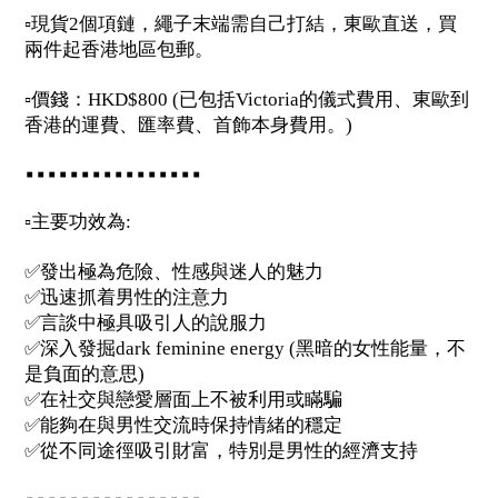
▫️
現貨
個項鏈，繩子末端需自己打結，東歐直送，買
2
兩件起香港地區包郵。
▫️
價錢：
已包括
的儀式費用、東歐到
HKD$800 (
Victoria
香港的運費、匯率費、首飾本身費用。
)
▪️▪️▪️▪️▪️▪️▪️▪️▪️▪️▪️▪️▪️▪️▪️▪️
▫️
主要功效為
:
✅
發出極為危險、性感與迷人的魅力
✅
迅速抓着男性的注意力
✅
言談中極具吸引人的說服力
✅
深入發掘
黑暗的女性能量，不
dark feminine energy (
是負面的意思
)
✅
在社交與戀愛層面上不被利用或瞞騙
✅
能夠在與男性交流時保持情緒的穩定
✅
從不同途徑吸引財富，特別是男性的經濟支持