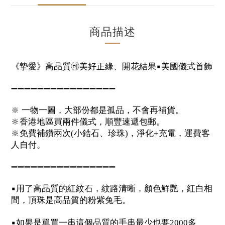
商品描述
《摯愛》高品質
🉑
美好正緣、開花結果
▪️
美國儀式首飾
➖➖➖➖➖➖➖➖➖➖➖➖➖➖➖➖
🔆
一物一圖，大部份都是孤品，不會再補貨。
🔆
香港地區買兩件儀式，順豐速遞包郵。
🔆
免費補鑽兩次
小鋯石、珍珠
，淨化
充電，運費客
(
)
+
人自付。
➖➖➖➖➖➖➖➖➖➖➖➖➖➖➖➖
▪️
用了高品質的紅紋石，紋路清晰，顏色鮮艷，紅白相
間，頂珠是高品質的粉紫兔毛。
▪️
如果是單買一串這個品質的手串最少也要
多
2000