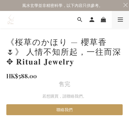
風水玄學並非精密科學，以下內容只供參考。
《桜草のかほり — 櫻草香
🌷》 人情不知所起，一往而深
✥ 𝐑𝐢𝐭𝐮𝐚𝐥 𝐉𝐞𝐰𝐞𝐥𝐫𝐲
HK$588.00
售完
若想購買，請聯絡我們。
聯絡我們