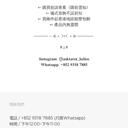
➵ 購買前請查看《購前需知》
➵ 儀式首飾不設折扣
➵ 買兩件起香港地區順豐包郵
➵ 產品內無靈體
───── •• ⊰∙∘☽༓☾∘∙⊱⋅•─────
↟⍋↟
𝐈𝐧𝐬𝐭𝐚𝐠𝐫𝐚𝐦: @𝐚𝐬𝐤𝐭𝐚𝐫𝐨𝐭_𝐡𝐞𝐥𝐢𝐨𝐬
𝐖𝐡𝐚𝐭𝐬𝐚𝐩𝐩: +𝟖𝟓𝟐 𝟗𝟑𝟏𝟖 𝟕𝟖𝟖𝟓
聯絡我們
電話 / +852 9318 7885 (只限Whatsapp)
時間 / 下午12:00~下午11:00