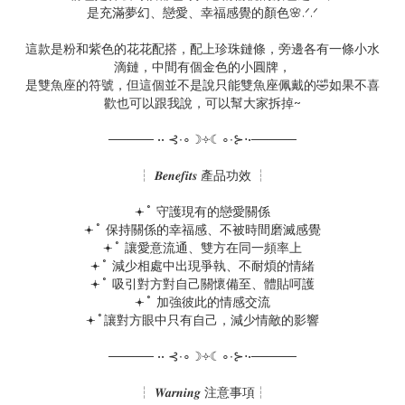
是充滿夢幻、戀愛、幸福感覺的顏色🌸.ᐟ.ᐟ
這款是粉和紫色的花花配搭，配上珍珠鏈條，旁邊各有一條小水
滴鏈，中間有個金色的小圓牌，
是雙魚座的符號，但這個並不是說只能雙魚座佩戴的🤣如果不喜
歡也可以跟我說，可以幫大家拆掉~
───── •• ⊰∙∘☽༓☾∘∙⊱⋅•─────
┆ 𝑩𝒆𝒏𝒆𝒇𝒊𝒕𝒔 產品功效 ┆
𖥔˚ 守護現有的戀愛關係
𖥔˚ 保持關係的幸福感、不被時間磨滅感覺
𖥔˚ 讓愛意流通、雙方在同一頻率上
𖥔˚ 減少相處中出現爭執、不耐煩的情緒
𖥔˚ 吸引對方對自己關懷備至、體貼呵護
𖥔˚ 加強彼此的情感交流
𖥔˚讓對方眼中只有自己，減少情敵的影響
───── •• ⊰∙∘☽༓☾∘∙⊱⋅•─────
┆ 𝑾𝒂𝒓𝒏𝒊𝒏𝒈 注意事項┆