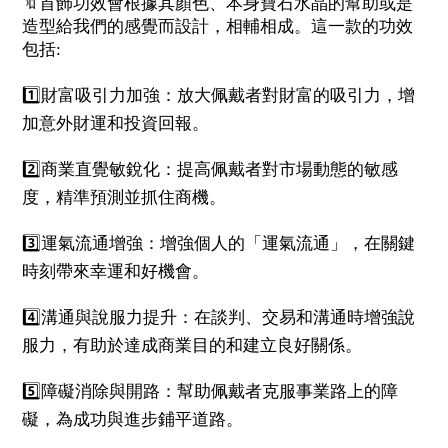
🔖
首飾功效會根據其顏色、本身寶石水晶的幫助或是
造型給我們的感覺而設計，相輔相成。這一款的功效
包括
:
1️⃣
財富吸引力加強：放大佩戴者對財富的吸引力，增
加意外財運和投資回報。
2️⃣
商業直覺敏銳化：提高佩戴者對市場動態的敏感
度，精準預測並抓住商機。
3️⃣
運氣流通增強：增強個人的「運氣流通」，在關鍵
時刻帶來幸運和好機會。
4️⃣
溝通與說服力提升：在談判、交易和溝通時增強說
服力，有助於達成商業目的和建立良好關係。
5️⃣
障礙消除與開路：幫助佩戴者克服事業路上的障
礙，為成功與進步鋪平道路。