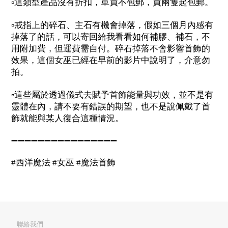
▫️
這類型產品沒有折扣，單買不包郵，買兩隻起包郵。
▫️
戒指上的碎石、主石有機會掉落，假如三個月內感有
掉落了的話，可以寄回給我看看如何補膠、補石，不
用附加費，但運費需自付。碎石掉落不會影響首飾的
效果，這個女巫已經在早前的影片中說明了，介意勿
拍。
▫️
這些屬於透過儀式去賦予首飾能量與功效，並不是有
靈體在內，請不要有錯誤的期望，也不是說佩戴了首
飾就能與某人復合這種情況。
➖➖➖➖➖➖➖➖➖➖➖➖➖➖➖➖
西洋魔法
女巫
魔法首飾
#
#
#
聯絡我們