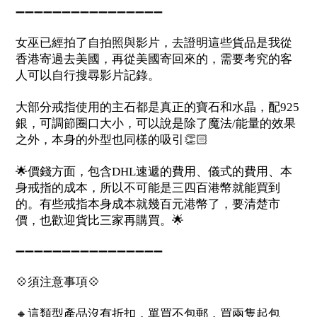
➖➖➖➖➖➖➖➖➖➖➖➖➖➖➖➖
女巫已經拍了自拍照與影片，去證明這些貨品是我從
香港寄過去美國，再從美國寄回來的，需要考究的客
人可以自行搜尋影片記錄。
大部分戒指使用的主石都是真正的寶石和水晶，配
925
銀，可調節圈口大小，可以說是除了魔法
能量的效果
/
之外，本身的外型也同樣的吸引
👏🏻
🌟
價錢方面，包含
速遞的費用、儀式的費用、本
DHL
身戒指的成本，所以不可能是三四百港幣就能買到
的。有些戒指本身成本就幾百元港幣了，要清楚市
價，也歡迎貨比三家再購買。
🌟
➖➖➖➖➖➖➖➖➖➖➖➖➖➖➖➖
💠
須注意事項
💠
🔸
這類型產品沒有折扣，單買不包郵，買兩隻起包