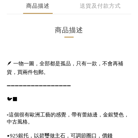
商品描述
送貨及付款方式
商品描述
🪶
一物一圖，全部都是孤品，只有一款，不會再補
貨，買兩件包郵。
➖➖➖➖➖➖➖➖➖➖➖➖➖➖➖➖
🐦‍⬛
▫️
這個很有歐洲工藝的感覺，帶有蕾絲邊，金銀雙色，
中古風格。
▪️
銀托，以碧璽做主石，可調節圈口，價錢
925