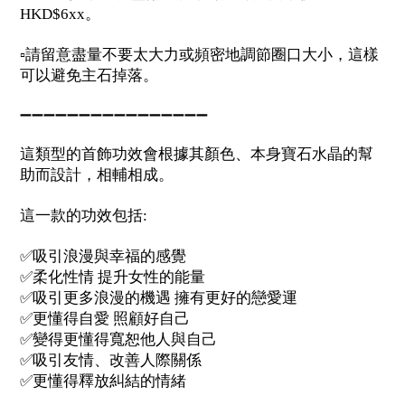
。
HKD$6xx
▫️
請留意盡量不要太大力或頻密地調節圈口大小，這樣
可以避免主石掉落。
➖➖➖➖➖➖➖➖➖➖➖➖➖➖➖➖
這類型的首飾功效會根據其顏色、本身寶石水晶的幫
助而設計，相輔相成。
這一款的功效包括
:
✅
吸引浪漫與幸福的感覺
✅
柔化性情
提升女性的能量
✅
吸引更多浪漫的機遇
擁有更好的戀愛運
✅
更懂得自愛
照顧好自己
✅
變得更懂得寬恕他人與自己
✅
吸引友情、改善人際關係
✅
更懂得釋放糾結的情緒