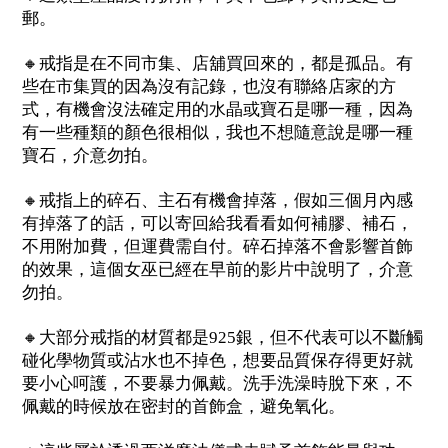
郵。
🔸
戒指是在不同市集、店舖買回來的，都是孤品。有
些在市集買的因為沒有記錄，也沒有聯絡店家的方
式，有機會沒法確定用的水晶或寶石是哪一種，因為
有一些種類的顏色很相似，我也不想隨意說是哪一種
寶石，介意勿拍。
🔸
戒指上的碎石、主石有機會掉落，假如三個月內感
有掉落了的話，可以寄回給我看看如何補膠、補石，
不用附加費，但運費需自付。碎石掉落不會影響首飾
的效果，這個女巫已經在早前的影片中說明了，介意
勿拍。
🔸
大部分戒指的材質都是
銀，但不代表可以不斷觸
925
碰化學物質或沾水也不掉色，想要品質保存得更好就
要小心呵護，不要暴力佩戴。洗手洗澡時脫下來，不
佩戴的時候放在密封的首飾盒，避免氧化。