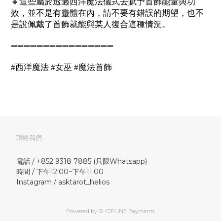
🔸
這些屬於透過西洋魔法儀式去賦予首飾能量與功
效，並不是有靈體在內，請不要有錯誤的期望，也不
是說佩戴了首飾就能與某人復合這種情況。
➖➖➖➖➖➖➖➖➖➖➖➖➖➖➖➖
西洋魔法
女巫
魔法首飾
#
#
#
聯絡我們
電話 / +852 9318 7885 (只限Whatsapp)
時間 / 下午12:00~下午11:00
Instagram / asktarot_helios
Powered by
SHOPLINE Payments