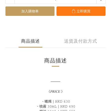
加入購物車
立即購買
商品描述
送貨及付款方式
商品描述
⸻
《𝑃𝑅𝐼𝐶𝐸 》
・蠟燭｜𝙷𝙺𝙳 𝟺𝟹𝟶
・噴霧 𝟹𝟶𝚖𝙻｜𝙷𝙺𝙳 𝟺𝟿𝟶