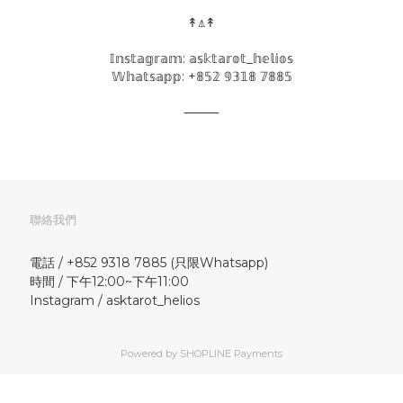
↟⍋↟
𝕀𝕟𝕤𝕥𝕒𝕘𝕣𝕒𝕞: 𝕒𝕤𝕜𝕥𝕒𝕣𝕠𝕥_𝕙𝕖𝕝𝕚𝕠𝕤
𝕎𝕙𝕒𝕥𝕤𝕒𝕡𝕡: +𝟠𝟝𝟚 𝟡𝟛𝟙𝟠 𝟟𝟠𝟠𝟝
⸻
聯絡我們
電話 / +852 9318 7885 (只限Whatsapp)
時間 / 下午12:00~下午11:00
Instagram / asktarot_helios
Powered by
SHOPLINE Payments
立即購買