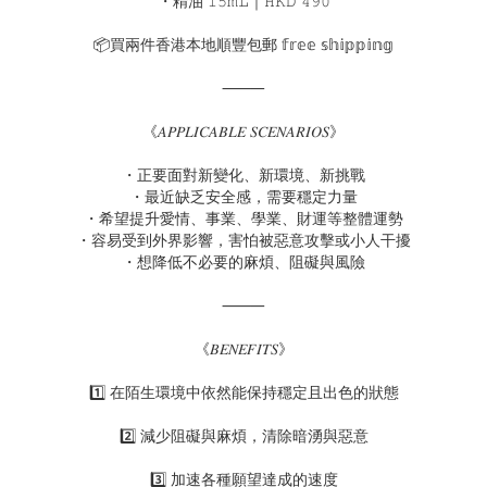
・精油 𝟷𝟻𝚖𝙻｜𝙷𝙺𝙳 𝟺𝟿𝟶
📦買兩件香港本地順豐包郵 𝕗𝕣𝕖𝕖 𝕤𝕙𝕚𝕡𝕡𝕚𝕟𝕘
⸻
《𝐴𝑃𝑃𝐿𝐼𝐶𝐴𝐵𝐿𝐸 𝑆𝐶𝐸𝑁𝐴𝑅𝐼𝑂𝑆》
・正要面對新變化、新環境、新挑戰
・最近缺乏安全感，需要穩定力量
・希望提升愛情、事業、學業、財運等整體運勢
・容易受到外界影響，害怕被惡意攻擊或小人干擾
・想降低不必要的麻煩、阻礙與風險
⸻
《𝐵𝐸𝑁𝐸𝐹𝐼𝑇𝑆》
1️⃣ 在陌生環境中依然能保持穩定且出色的狀態
2️⃣ 減少阻礙與麻煩，清除暗湧與惡意
3️⃣ 加速各種願望達成的速度