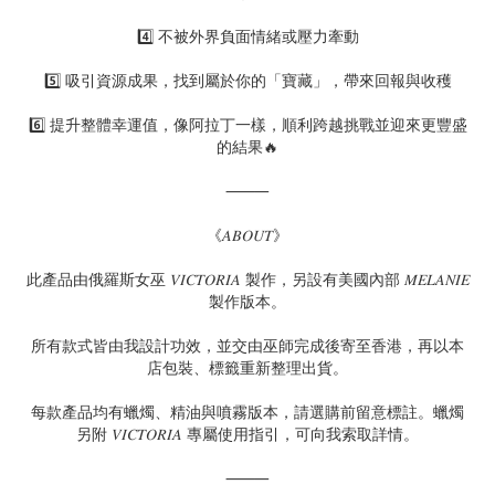
4️⃣ 不被外界負面情緒或壓力牽動
5️⃣ 吸引資源成果，找到屬於你的「寶藏」，帶來回報與收穫
6️⃣ 提升整體幸運值，像阿拉丁一樣，順利跨越挑戰並迎來更豐盛
的結果🔥
⸻
《𝐴𝐵𝑂𝑈𝑇》
此產品由俄羅斯女巫 𝑉𝐼𝐶𝑇𝑂𝑅𝐼𝐴 製作，另設有美國內部 𝑀𝐸𝐿𝐴𝑁𝐼𝐸
製作版本。
所有款式皆由我設計功效，並交由巫師完成後寄至香港，再以本
店包裝、標籤重新整理出貨。
每款產品均有蠟燭、精油與噴霧版本，請選購前留意標註。蠟燭
另附 𝑉𝐼𝐶𝑇𝑂𝑅𝐼𝐴 專屬使用指引，可向我索取詳情。
⸻