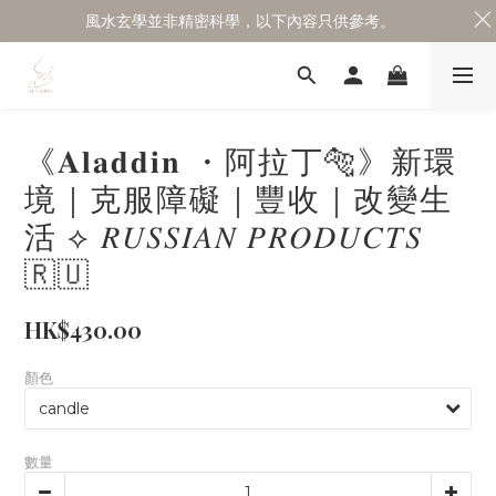
風水玄學並非精密科學，以下內容只供參考。
《𝐀𝐥𝐚𝐝𝐝𝐢𝐧 ・阿拉丁🐅》新環
境｜克服障礙｜豐收｜改變生
活 ⟡ 𝑅𝑈𝑆𝑆𝐼𝐴𝑁 𝑃𝑅𝑂𝐷𝑈𝐶𝑇𝑆
🇷🇺
HK$430.00
顏色
數量