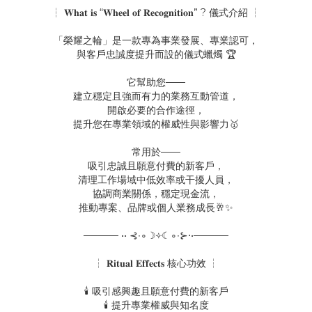
┆ 𝐖𝐡𝐚𝐭 𝐢𝐬 “𝐖𝐡𝐞𝐞𝐥 𝐨𝐟 𝐑𝐞𝐜𝐨𝐠𝐧𝐢𝐭𝐢𝐨𝐧” ? 儀式介紹 ┆
「榮耀之輪」是一款專為事業發展、專業認可，
與客戶忠誠度提升而設的儀式蠟燭 🏆
它幫助您——
建立穩定且強而有力的業務互動管道，
開啟必要的合作途徑，
提升您在專業領域的權威性與影響力🥇
常用於——
吸引忠誠且願意付費的新客戶，
清理工作場域中低效率或干擾人員，
協調商業關係，穩定現金流，
推動專案、品牌或個人業務成長🥂✨
───── •• ⊰∙∘☽༓☾∘∙⊱⋅•─────
┆ 𝐑𝐢𝐭𝐮𝐚𝐥 𝐄𝐟𝐟𝐞𝐜𝐭𝐬 核心功效 ┆
🕯️ 吸引感興趣且願意付費的新客戶
🕯️ 提升專業權威與知名度