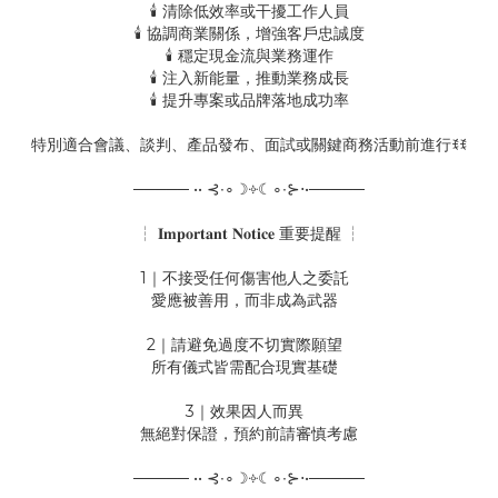
🕯️ 清除低效率或干擾工作人員
🕯️ 協調商業關係，增強客戶忠誠度
🕯️ 穩定現金流與業務運作
🕯️ 注入新能量，推動業務成長
🕯️ 提升專案或品牌落地成功率
特別適合會議、談判、產品發布、面試或關鍵商務活動前進行ꉂꉂ
───── •• ⊰∙∘☽༓☾∘∙⊱⋅•─────
┆ 𝐈𝐦𝐩𝐨𝐫𝐭𝐚𝐧𝐭 𝐍𝐨𝐭𝐢𝐜𝐞 重要提醒 ┆
1｜不接受任何傷害他人之委託
愛應被善用，而非成為武器
2｜請避免過度不切實際願望
所有儀式皆需配合現實基礎
3｜效果因人而異
無絕對保證，預約前請審慎考慮
───── •• ⊰∙∘☽༓☾∘∙⊱⋅•─────