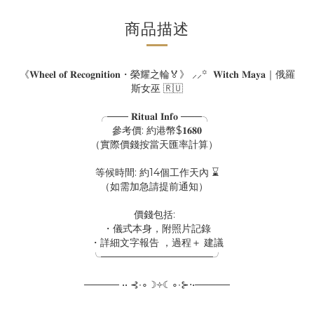
商品描述
《𝐖𝐡𝐞𝐞𝐥 𝐨𝐟 𝐑𝐞𝐜𝐨𝐠𝐧𝐢𝐭𝐢𝐨𝐧・榮耀之輪🏅》 ⸝⸝꙳ 𝐖𝐢𝐭𝐜𝐡 𝐌𝐚𝐲𝐚｜俄羅
斯女巫 🇷🇺
╭─── 𝐑𝐢𝐭𝐮𝐚𝐥 𝐈𝐧𝐟𝐨 ───╮
參考價: 約港幣$𝟏𝟔𝟖𝟎
（實際價錢按當天匯率計算）
等候時間: 約14個工作天內 ⌛️
（如需加急請提前通知）
價錢包括:
・儀式本身，附照片記錄
・詳細文字報告 ，過程＋ 建議
╰────────────────╯
───── •• ⊰∙∘☽༓☾∘∙⊱⋅•─────