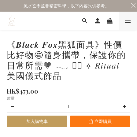
風水玄學並非精密科學，以下內容只供參考。
《𝑩𝒍𝒂𝒄𝒌 𝑭𝒐𝒙黑狐面具》性價
比好物🤩隨身攜帶，保護你的
日常所需🤎 𓂃𓈒 ✍🏻 ⟡ 𝑅𝑖𝑡𝑢𝑎𝑙
美國儀式飾品
HK$473.00
數量
加入購物車
立即購買