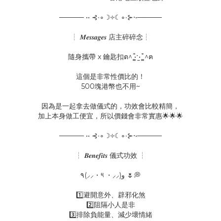
───── •• ⊰∙∘☽༓☾∘∙⊱⋅•─────
┆ 𝑴𝒆𝒔𝒔𝒂𝒈𝒆𝒔 店主碎碎念┆
隨身攜帶 x 鑰匙扣ต^ ̳͒•ˑ̫• ̳͒ ^ฅ
這個是非常性價比的！
500塊港幣也不用~
因為是一起拿去做儀式的，功效會比較精簡，
加上本身做工便宜，所以價錢會非常實惠🌟🌟🌟
───── •• ⊰∙∘☽༓☾∘∙⊱⋅•─────
┆ 𝑩𝒆𝒏𝒆𝒇𝒊𝒕𝒔 儀式功效 ┆
‎٩(⸝⸝・༥ ・⸝⸝)و 🌷💭
1️⃣避開意外、辟邪化煞
2️⃣阻隔小人是非
3️⃣排除負能量、減少壞情緒