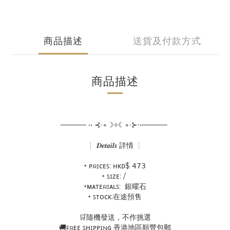
商品描述
送貨及付款方式
商品描述
───── •• ⊰∙∘☽༓☾∘∙⊱⋅•─────
┆ 𝑫𝒆𝒕𝒂𝒊𝒍𝒔 詳情 ┆
‣ ᴘʀɪᴄᴇꜱ: ʜᴋᴅ$ 𝟦𝟩𝟥
‣ ꜱɪᴢᴇ: /
‣ᴍᴀᴛᴇʀɪᴀʟꜱ: 銀曜石
‣ ꜱᴛᴏᴄᴋ:在途預售
🛒隨機發送，不作挑選
🚚ꜰʀᴇᴇ ꜱʜɪᴘᴘɪɴɢ 香港地區順豐包郵