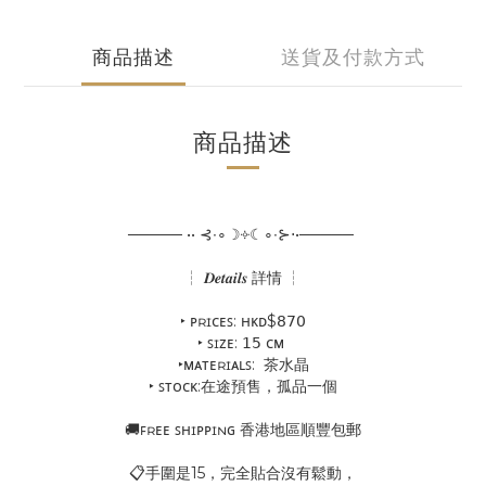
商品描述
送貨及付款方式
商品描述
───── •• ⊰∙∘☽༓☾∘∙⊱⋅•─────
┆ 𝑫𝒆𝒕𝒂𝒊𝒍𝒔 詳情 ┆
‣ ᴘʀɪᴄᴇꜱ: ʜᴋᴅ$𝟪𝟩𝟢
‣ ꜱɪᴢᴇ: 𝟣𝟧 ᴄᴍ
‣ᴍᴀᴛᴇʀɪᴀʟꜱ: 茶水晶
‣ ꜱᴛᴏᴄᴋ:在途預售，孤品一個
🚚ꜰʀᴇᴇ ꜱʜɪᴘᴘɪɴɢ 香港地區順豐包郵
📋手圍是15，完全貼合沒有鬆動，