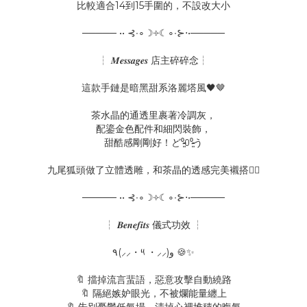
比較適合14到15手圍的，不設改大小
───── •• ⊰∙∘☽༓☾∘∙⊱⋅•─────
┆ 𝑴𝒆𝒔𝒔𝒂𝒈𝒆𝒔 店主碎碎念┆
這款手鏈是暗黑甜系洛麗塔風🖤🤎
茶水晶的通透里裹著冷調灰，
配鎏金色配件和細閃裝飾，
甜酷感剛剛好！ど⁰̷̴͈꒨⁰̷̴͈う
九尾狐頭做了立體透雕，和茶晶的透感完美襯搭👍🏻
───── •• ⊰∙∘☽༓☾∘∙⊱⋅•─────
┆ 𝑩𝒆𝒏𝒆𝒇𝒊𝒕𝒔 儀式功效 ┆
‎٩(⸝⸝・༥ ・⸝⸝)و 🍪✨
🔖 擋掉流言蜚語，惡意攻擊自動繞路
🔖 隔絕嫉妒眼光，不被爛能量纏上