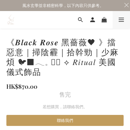
風水玄學並非精密科學，以下內容只供參考。
《𝑩𝒍𝒂𝒄𝒌 𝑹𝒐𝒔𝒆 黑薔薇🖤 》擋
惡意｜掃陰霾｜拾幹勁｜少麻
煩 🐦‍⬛𓂃𓈒 ✍🏻 ⟡ 𝑅𝑖𝑡𝑢𝑎𝑙 美國
儀式飾品
HK$870.00
售完
若想購買，請聯絡我們。
聯絡我們