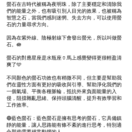
螢石在古時代被稱為夜明珠，除了主要穩定和清除我
們的能量之外，也有吸引別人目光的效果，也被稱為
智慧之石，當我們感到迷惘、失去方向，可以使用螢
石的力量尋求方向。
因為在紫外線、陰極射線下會發出螢光，所以叫做螢
石。
🪷
螢石的對應星座是水瓶座
🏺
馬上感覺變得更很輕盈清
爽了
🩵
不同顏色的螢石功效也有稍微不同，但主要是幫助我
們在靈性方面有更好的吸收與引導、幫助淨化我們的
一個氣場、平衡各種脈輪，抵抗外來負面能量的入
侵，阻擋雜亂思緒、保持頭腦清醒，提升有效學習和
工作效率。
🔵
藍色螢石：藍色螢石是擁有思考的螢石，它具備鎮
靜的能量，讓人思路能有條不紊的進行思考，特別適
合那些需要經常動腦的人。