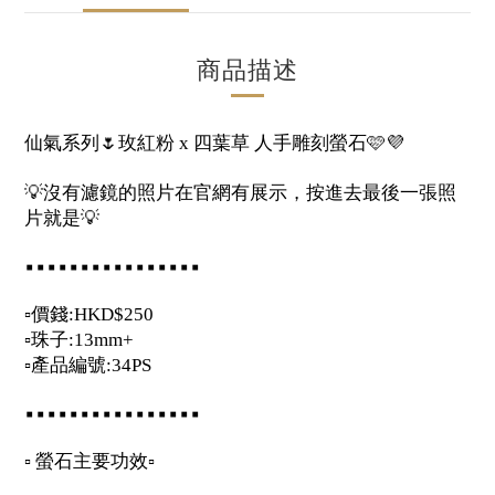
商品描述
仙氣系列
🌷
玫紅粉
四葉草
人手雕刻螢石
🩷💜
x
💡
沒有濾鏡的照片在官網有展示，按進去最後一張照
片就是
💡
▪️▪️▪️▪️▪️▪️▪️▪️▪️▪️▪️▪️▪️▪️▪️▪️
▫️
價錢
:HKD$250
▫
珠子
:13mm+
▫️
產品編號
:34PS
▪️▪️▪️▪️▪️▪️▪️▪️▪️▪️▪️▪️▪️▪️▪️▪️
▫️
螢石主要功效
▫️