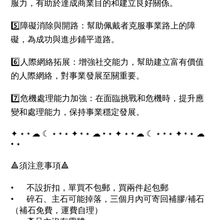
服力，有助於達成商業目的和建立良好關係。
5️⃣障礙消除與開路：幫助佩戴者克服事業路上的障
礙，為成功與進步鋪平道路。
6️⃣人際網絡拓展：增強社交能力，幫助建立富有價值
的人際網絡，對事業發展至關重要。
7️⃣危機處理能力加強：在面臨挑戰和危機時，提升應
變和處理能力，保持事業穩定發展。
✦ ⋆ • ☁︎ ☾ ⋆ • ⋆ ✦ • ⋆ ☁︎ • ⋆ ✦ ⋆ • ☁︎ ☾ ⋆ • ⋆ ✦ • ⋆ ☁︎
• ⋆
🔺須注意事項🔺
•
不設折扣，單買不包郵，買兩件起包郵
•
碎石、主石可能掉落，三個月內可寄回補膠/補石
（補石免費，運費自理）