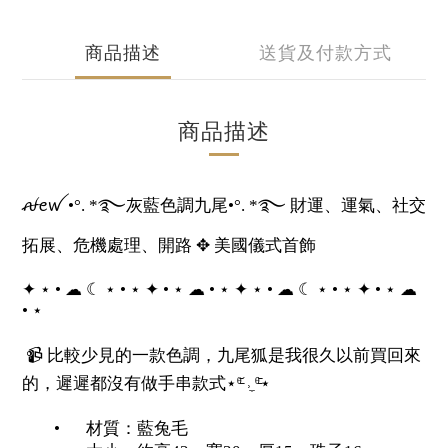
商品描述
送貨及付款方式
商品描述
ꫛꫀꪝ •°. *࿐灰藍色調九尾•°. *࿐ 財運、運氣、社交
拓展、危機處理、開路 ✥ 美國儀式首飾
✦ ⋆ • ☁︎ ☾ ⋆ • ⋆ ✦ • ⋆ ☁︎ • ⋆ ✦ ⋆ • ☁︎ ☾ ⋆ • ⋆ ✦ • ⋆ ☁︎
• ⋆
📹 比較少見的一款色調，九尾狐是我很久以前買回來
的，遲遲都沒有做手串款式⋆ᶿ̵᷄ ˒̼ ᶿ̵᷅⋆
•
材質：藍兔毛