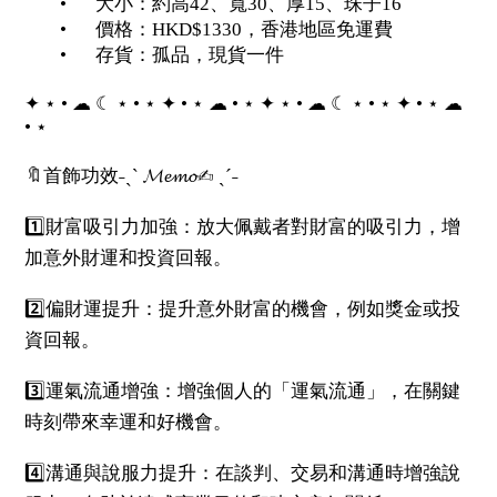
•
大小：約高42、寬30、厚15、珠子16
•
價格：HKD$1330，香港地區免運費
•
存貨：孤品，現貨一件
✦ ⋆ • ☁︎ ☾ ⋆ • ⋆ ✦ • ⋆ ☁︎ • ⋆ ✦ ⋆ • ☁︎ ☾ ⋆ • ⋆ ✦ • ⋆ ☁︎
• ⋆
🔖首飾功效˗ˏˋ 𝓜𝓮𝓶𝓸✍︎ ˎˊ˗
1️⃣財富吸引力加強：放大佩戴者對財富的吸引力，增
加意外財運和投資回報。
2️⃣偏財運提升：提升意外財富的機會，例如獎金或投
資回報。
3️⃣運氣流通增強：增強個人的「運氣流通」，在關鍵
時刻帶來幸運和好機會。
4️⃣溝通與說服力提升：在談判、交易和溝通時增強說