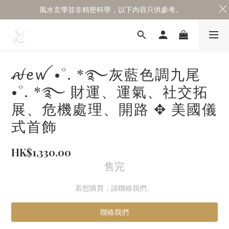
風水玄學並非精密科學，以下內容只供參考。
ꫛꫀꪝ •°. *࿐灰藍色調九尾
•°. *࿐ 財運、運氣、社交拓
展、危機處理、開路 ✥ 美國儀
式首飾
HK$1,330.00
售完
若想購買，請聯絡我們。
聯絡我們