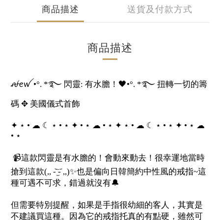
商品描述
送貨及付款方式
商品描述
ꫛꫀꪝ •°. *࿐ 閃靈: 有水膽！🖤•°. *࿐ 扭轉一切的籌
碼 ✥ 美國儀式首飾
✦ ⋆ • ☁︎ ☾ ⋆ • ⋆ ✦ • ⋆ ☁︎ • ⋆ ✦ ⋆ • ☁︎ ☾ ⋆ • ⋆ ✦ • ⋆ ☁︎
• ⋆
📹這款閃靈是有水膽的！會動來動去！很幸運地當時
搶到這款(,, -᷅ ̫̈-᷄ ,,)✨也是偏向日韓簡約中性風的戒指~這
種可遇不可求，錯過就沒有🔔
但需要特別提醒，如果是手指很幼細的客人，其實是
不建議買這種。因為它的戒指托真的有點硬，雖然可