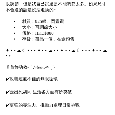
以調節，但是我自己試過是不能調節太多。如果尺寸
不合適的話是沒法退換的~
•
材質：925銀、閃靈鑽
•
大小：可調節大小
•
價格：HKD$880
•
存貨：孤品一個，在途預售
✦ ⋆ • ☁︎ ☾ ⋆ • ⋆ ✦ • ⋆ ☁︎ • ⋆ ✦ ⋆ • ☁︎ ☾ ⋆ • ⋆ ✦ • ⋆ ☁︎
• ⋆
🔖首飾功效˗ˏˋ 𝓜𝓮𝓶𝓸✍︎ ˎˊ˗
✔️改善運氣不佳的無限循環
✔️走出死胡同 生活各方面有所突破
✔️更強的專注力、推動力處理日常挑戰