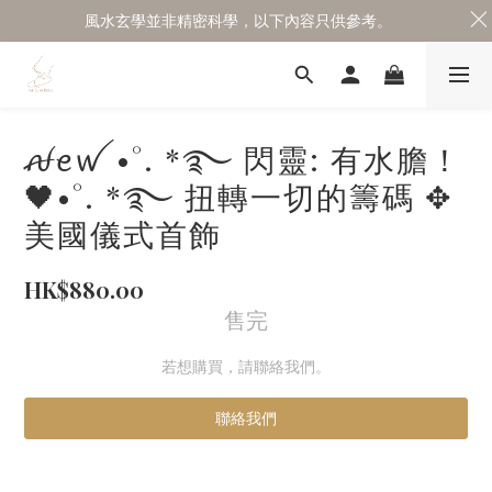
風水玄學並非精密科學，以下內容只供參考。
ꫛꫀꪝ •°. *࿐ 閃靈: 有水膽！
🖤•°. *࿐ 扭轉一切的籌碼 ✥
美國儀式首飾
HK$880.00
售完
若想購買，請聯絡我們。
聯絡我們