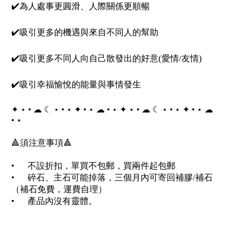
✔️為人處事更圓滑、人際關係更順暢
✔️吸引更多的機遇與來自不同人的幫助
✔️吸引更多不同人向自己散發出的好意(愛情/友情)
✔️吸引幸福愉悅的能量與事情發生
✦ ⋆ • ☁︎ ☾ ⋆ • ⋆ ✦ • ⋆ ☁︎ • ⋆ ✦ ⋆ • ☁︎ ☾ ⋆ • ⋆ ✦ • ⋆ ☁︎
• ⋆
🔺須注意事項🔺
•
不設折扣，單買不包郵，買兩件起包郵
•
碎石、主石可能掉落，三個月內可寄回補膠/補石
（補石免費，運費自理）
•
產品內沒有靈體。