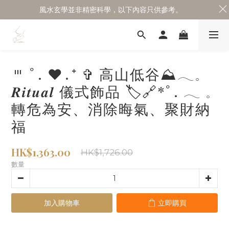
風水玄學並非精密科學，以下內容只供參考。
𐄉 ﾟ. ♥․⁺ ✞ 高山低谷⛰𓂃𓈒
𝑹𝒊𝒕𝒖𝒂𝒍 儀式飾品 🏷🔗*ﾟ. 𓂃 𓈒
轉危為安、消除晦氣、聚財納
福
HK$1,363.00
HK$1,726.00
數量
加入購物車
立即購買