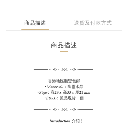
商品描述
送貨及付款方式
商品描述
───── •• ⊰∙∘☽༓☾∘∙⊱⋅•─────
香港地區順豐包郵
‣𝓜𝓪𝓽𝓮𝓻𝓲𝓪𝓵 ：幽靈水晶
‣𝓢𝓲𝔃𝓮：寬𝟐𝟗 𝒙 高𝟑𝟑 𝒙 厚𝟐𝟏 𝒎𝒎
‣𝓢𝓽𝓸𝓬𝓴：孤品現貨一個
───── •• ⊰∙∘☽༓☾∘∙⊱⋅•─────
┆ 𝑰𝒏𝒕𝒓𝒐𝒅𝒖𝒄𝒕𝒊𝒐𝒏 介紹┆