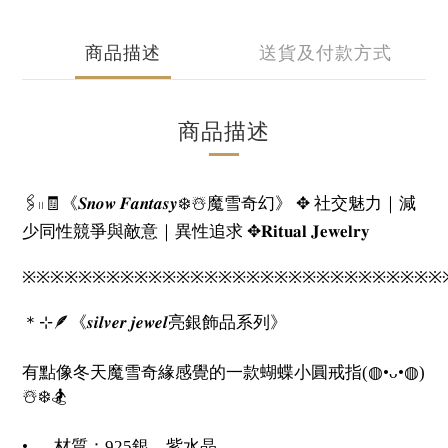
商品描述
送貨及付款方式
商品描述
🖇️𓏻🧾《𝑺𝒏𝒐𝒘 𝑭𝒂𝒏𝒕𝒂𝒔𝒚❄️☃️魔雪奇幻》 ✥ 社交魅力｜減
少同性競爭與敵意｜異性追求 ✥𝐑𝐢𝐭𝐮𝐚𝐥 𝐉𝐞𝐰𝐞𝐥𝐫𝐲
※※※※※※※※※※※※※※※※※※※※※※※※※※※※※※
＊⊹🪶《𝒔𝒊𝒍𝒗𝒆𝒓 𝒋𝒆𝒘𝒆𝒍亮銀飾品系列》
有點像冬天魔雪奇緣感覺的一款蝴蝶小圓戒指(◍•ᴗ•◍)
☃️❄️🏂
•
材質：925銀、紫水晶