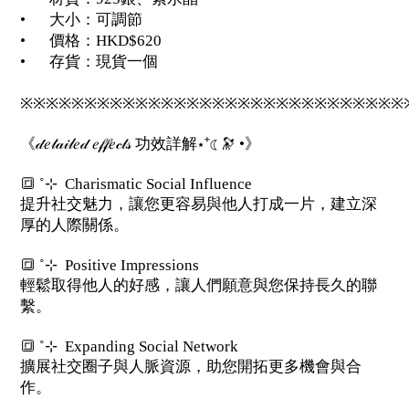
•
大小：可調節
•
價格：HKD$620
•
存貨：現貨一個
※※※※※※※※※※※※※※※※※※※※※※※※※※※※※※
《𝒹𝑒𝓉𝒶𝒾𝓁𝑒𝒹 𝑒𝒻𝒻𝑒𝒸𝓉𝓈 功效詳解⋆⁺☾🔭 •》
🔳 ˚⊹
Charismatic Social Influence
提升社交魅力，讓您更容易與他人打成一片，建立深
厚的人際關係。
🔳 ˚⊹
Positive Impressions
輕鬆取得他人的好感，讓人們願意與您保持長久的聯
繫。
🔳 ˚⊹
Expanding Social Network
擴展社交圈子與人脈資源，助您開拓更多機會與合
作。