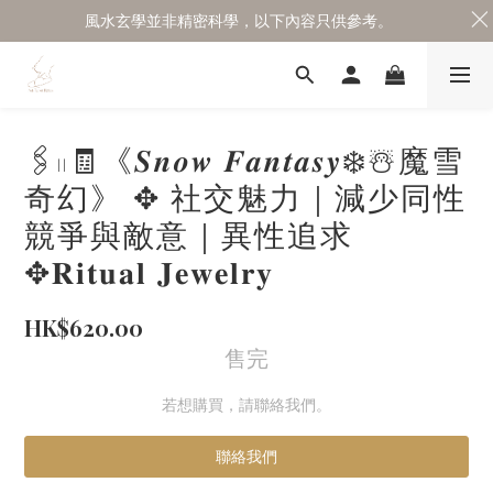
風水玄學並非精密科學，以下內容只供參考。
🖇️𓏻🧾《𝑺𝒏𝒐𝒘 𝑭𝒂𝒏𝒕𝒂𝒔𝒚❄️☃️魔雪
奇幻》 ✥ 社交魅力｜減少同性
競爭與敵意｜異性追求
✥𝐑𝐢𝐭𝐮𝐚𝐥 𝐉𝐞𝐰𝐞𝐥𝐫𝐲
HK$620.00
售完
若想購買，請聯絡我們。
聯絡我們