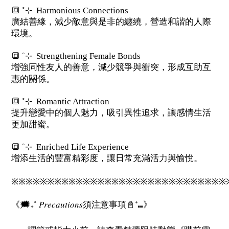
🔳 ˚⊹
Harmonious Connections
廣結善緣，減少敵意與是非的纏繞，營造和諧的人際
環境。
🔳 ˚⊹
Strengthening Female Bonds
增強同性友人的善意，減少競爭與衝突，形成互助互
惠的關係。
🔳 ˚⊹
Romantic Attraction
提升戀愛中的個人魅力，吸引異性追求，讓感情生活
更加甜蜜。
🔳 ˚⊹
Enriched Life Experience
增添生活的豐富精彩度，讓日常充滿活力與愉悅。
※※※※※※※※※※※※※※※※※※※※※※※※※※※※※※
《🗯️₊˚ 𝑃𝑟𝑒𝑐𝑎𝑢𝑡𝑖𝑜𝑛𝑠須注意事項📓⁺⑉》