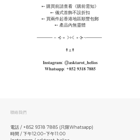
➵ 購買前請查看《購前需知》
➵ 儀式首飾不設折扣
➵ 買兩件起香港地區順豐包郵
➵ 產品內無靈體
───── •• ⊰∙∘☽༓☾∘∙⊱⋅•─────
↟⍋↟
𝐈𝐧𝐬𝐭𝐚𝐠𝐫𝐚𝐦: @𝐚𝐬𝐤𝐭𝐚𝐫𝐨𝐭_𝐡𝐞𝐥𝐢𝐨𝐬
𝐖𝐡𝐚𝐭𝐬𝐚𝐩𝐩: +𝟖𝟓𝟐 𝟗𝟑𝟏𝟖 𝟕𝟖𝟖𝟓
聯絡我們
電話 / +852 9318 7885 (只限Whatsapp)
時間 / 下午12:00~下午11:00