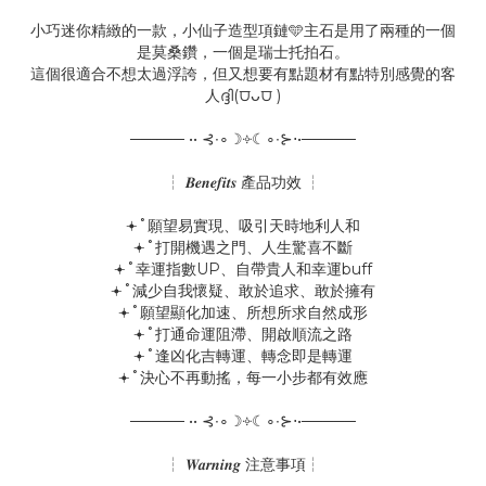
小巧迷你精緻的一款，小仙子造型項鏈🩵主石是用了兩種的一個
是莫桑鑽，一個是瑞士托拍石。
這個很適合不想太過浮誇，但又想要有點題材有點特別感覺的客
人ദ്ദി(⩌ᴗ⩌ )
───── •• ⊰∙∘☽༓☾∘∙⊱⋅•─────
┆ 𝑩𝒆𝒏𝒆𝒇𝒊𝒕𝒔 產品功效 ┆
𖥔˚願望易實現、吸引天時地利人和
𖥔˚打開機遇之門、人生驚喜不斷
𖥔˚幸運指數UP、自帶貴人和幸運buff
𖥔˚減少自我懷疑、敢於追求、敢於擁有
𖥔˚願望顯化加速、所想所求自然成形
𖥔˚打通命運阻滯、開啟順流之路
𖥔˚逢凶化吉轉運、轉念即是轉運
𖥔˚決心不再動搖，每一小步都有效應
───── •• ⊰∙∘☽༓☾∘∙⊱⋅•─────
┆ 𝑾𝒂𝒓𝒏𝒊𝒏𝒈 注意事項┆