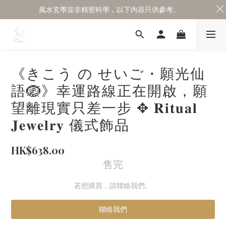
風水玄學並非精密科學，以下內容只供參考。
《きこう の せいご・願光仙
語🪺》幸運路線正在開啟，願
望離現實只差一步 ✥ 𝐑𝐢𝐭𝐮𝐚𝐥
𝐉𝐞𝐰𝐞𝐥𝐫𝐲 儀式飾品
HK$638.00
售完
若想購買，請聯絡我們。
聯絡我們