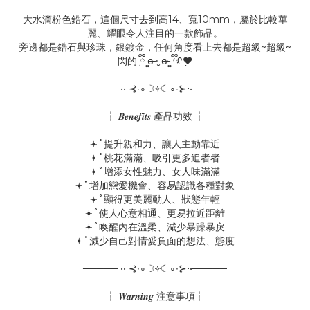
大水滴粉色鋯石，這個尺寸去到高14、寬10mm，屬於比較華
麗、耀眼令人注目的一款飾品。
旁邊都是鋯石與珍珠，銀鍍金，任何角度看上去都是超級~超級~
閃的ٜ ྀི ͚ɞ̴̶̷ ·̮ ɞ̴̶̷ ͚ ྀིᡘ݂❤
───── •• ⊰∙∘☽༓☾∘∙⊱⋅•─────
┆ 𝑩𝒆𝒏𝒆𝒇𝒊𝒕𝒔 產品功效 ┆
𖥔˚提升親和力、讓人主動靠近
𖥔˚桃花滿滿、吸引更多追者者
𖥔˚增添女性魅力、女人味滿滿
𖥔˚增加戀愛機會、容易認識各種對象
𖥔˚顯得更美麗動人、狀態年輕
𖥔˚使人心意相通、更易拉近距離
𖥔˚喚醒內在溫柔、減少暴躁暴戾
𖥔˚減少自己對情愛負面的想法、態度
───── •• ⊰∙∘☽༓☾∘∙⊱⋅•─────
┆ 𝑾𝒂𝒓𝒏𝒊𝒏𝒈 注意事項┆