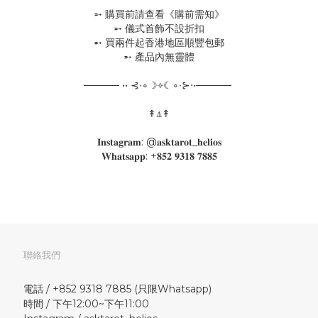
➵ 購買前請查看《購前需知》
➵ 儀式首飾不設折扣
➵ 買兩件起香港地區順豐包郵
➵ 產品內無靈體
───── •• ⊰∙∘☽༓☾∘∙⊱⋅•─────
↟⍋↟
𝐈𝐧𝐬𝐭𝐚𝐠𝐫𝐚𝐦: @𝐚𝐬𝐤𝐭𝐚𝐫𝐨𝐭_𝐡𝐞𝐥𝐢𝐨𝐬
𝐖𝐡𝐚𝐭𝐬𝐚𝐩𝐩: +𝟖𝟓𝟐 𝟗𝟑𝟏𝟖 𝟕𝟖𝟖𝟓
聯絡我們
電話 / +852 9318 7885 (只限Whatsapp)
時間 / 下午12:00~下午11:00