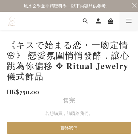
風水玄學並非精密科學，以下內容只供參考。
《キスで始まる恋・一吻定情
🌸》 戀愛氛圍悄悄發酵，讓心
跳為你偏移 ✥ 𝐑𝐢𝐭𝐮𝐚𝐥 𝐉𝐞𝐰𝐞𝐥𝐫𝐲
儀式飾品
HK$750.00
售完
若想購買，請聯絡我們。
聯絡我們