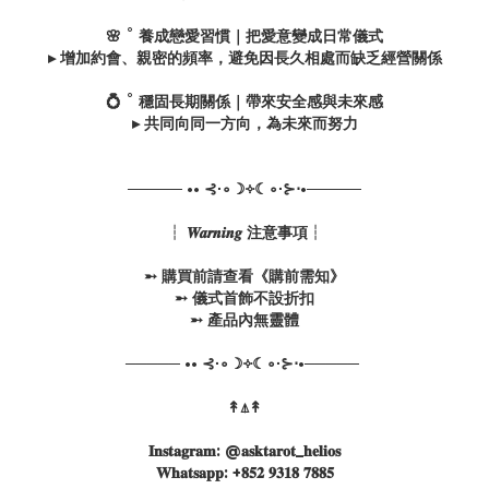
🌸 ˚ 養成戀愛習慣｜把愛意變成日常儀式
▸ 增加約會、親密的頻率，避免因長久相處而缺乏經營關係
💍 ˚ 穩固長期關係｜帶來安全感與未來感
▸ 共同向同一方向，為未來而努力
───── •• ⊰∙∘☽༓☾∘∙⊱⋅•─────
┆ 𝑾𝒂𝒓𝒏𝒊𝒏𝒈 注意事項┆
➵ 購買前請查看《購前需知》
➵ 儀式首飾不設折扣
➵ 產品內無靈體
───── •• ⊰∙∘☽༓☾∘∙⊱⋅•─────
↟⍋↟
𝐈𝐧𝐬𝐭𝐚𝐠𝐫𝐚𝐦: @𝐚𝐬𝐤𝐭𝐚𝐫𝐨𝐭_𝐡𝐞𝐥𝐢𝐨𝐬
𝐖𝐡𝐚𝐭𝐬𝐚𝐩𝐩: +𝟖𝟓𝟐 𝟗𝟑𝟏𝟖 𝟕𝟖𝟖𝟓