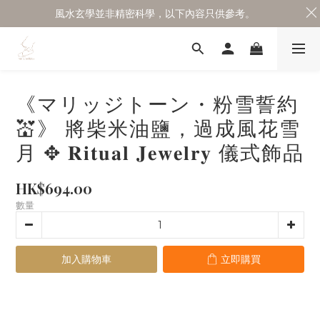
風水玄學並非精密科學，以下內容只供參考。
《マリッジトーン・粉雪誓約
💒》 將柴米油鹽，過成風花雪
月 ✥ 𝐑𝐢𝐭𝐮𝐚𝐥 𝐉𝐞𝐰𝐞𝐥𝐫𝐲 儀式飾品
HK$694.00
數量
加入購物車
立即購買