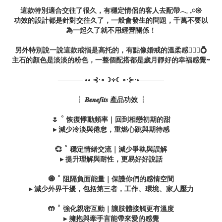
這款特別適合交往了很久，有穩定情侶的客人去配帶𓂃 𓈒𓏸𑁍
功效的設計都是針對交往久了，一般會發生的問題，千萬不要以
為一起久了就不用經營關係！
另外特別說一說這款戒指是高托的，有點像婚戒的溫柔感👰🏻‍♀💍
主石的顏色是淡淡的粉色，一整個配搭都是歲月靜好的幸福感覺~
───── •• ⊰∙∘☽༓☾∘∙⊱⋅•─────
┆ 𝑩𝒆𝒏𝒆𝒇𝒊𝒕𝒔 產品功效 ┆
🌷 ˚ 恢復悸動頻率｜回到相戀初期的甜
▸ 減少冷淡與倦怠，重燃心跳與期待感
💞 ˚ 穩定情緒交流｜減少爭執與誤解
▸ 提升理解與耐性，更易好好說話
🧿 ˚ 阻隔負面能量｜保護你們的感情空間
▸ 減少外界干擾，包括第三者，工作、環境、家人壓力
🤲 ˚ 強化親密互動｜讓肢體接觸更有溫度
▸ 擁抱與牽手言能帶來愛的感覺