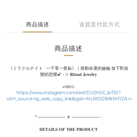
商品描述
送貨及付款方式
商品描述
《ミラクルナイト · 一千零一夜🕌》｜推動命運的齒輪·放下對改
變的恐懼🌠 ˖ ࣪⊹ 𝐑𝐢𝐭𝐮𝐚𝐥 𝐉𝐞𝐰𝐞𝐥𝐫𝐲
video:
https://www.instagram.com/reel/DU2hOC_kiTR/?
utm_source=ig_web_copy_link&igsh=MzRlODBiNWFlZA==
* ───────── ⚜ ───────── •
𝐃𝐄𝐓𝐀𝐈𝐋𝐒 𝐎𝐅 𝐓𝐇𝐄 𝐏𝐑𝐎𝐃𝐔𝐂𝐓