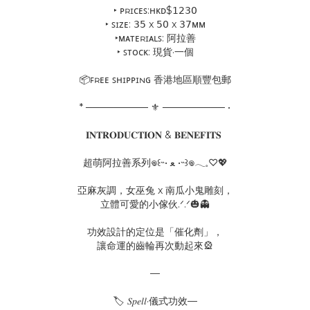
‣ ᴘʀɪᴄᴇꜱ:ʜᴋᴅ$𝟣𝟤𝟥𝟢
‣ ꜱɪᴢᴇ: 𝟥𝟧 x 𝟧𝟢 x 𝟥𝟩ᴍᴍ
‣ᴍᴀᴛᴇʀɪᴀʟꜱ: 阿拉善
‣ ꜱᴛᴏᴄᴋ: 現貨·一個
📦ꜰʀᴇᴇ ꜱʜɪᴘᴘɪɴɢ 香港地區順豐包郵
* ───────── ⚜ ───────── •
𝐈𝐍𝐓𝐑𝐎𝐃𝐔𝐂𝐓𝐈𝐎𝐍 & 𝐁𝐄𝐍𝐄𝐅𝐈𝐓𝐒
超萌阿拉善系列𖦹‎꒰˵• ﻌ •˵꒱‎𖦹‎𓂃𓈒♡💖
亞麻灰調，女巫兔 x 南瓜小鬼雕刻，
立體可愛的小傢伙.ᐟ.ᐟ🎃👻
功效設計的定位是「催化劑」，
讓命運的齒輪再次動起來🎡
—
🏷️ 𝑆𝑝𝑒𝑙𝑙·儀式功效—