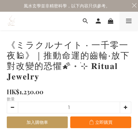
風水玄學並非精密科學，以下內容只供參考。
《ミラクルナイト · 一千零一
夜🕌》｜推動命運的齒輪·放下
對改變的恐懼🌠 ˖ ࣪⊹ 𝐑𝐢𝐭𝐮𝐚𝐥
𝐉𝐞𝐰𝐞𝐥𝐫𝐲
HK$1,230.00
數量
加入購物車
立即購買