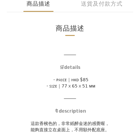
商品描述
送貨及付款方式
商品描述
⸻
🛒𝕕𝕖𝕥𝕒𝕚𝕝𝕤
・ᴘʀɪᴄᴇ｜ʜᴋᴅ $𝟪𝟧
・ꜱɪᴢᴇ｜𝟩𝟩 x 𝟨𝟧 x 𝟧𝟣 ᴍᴍ
⸻
🔖𝕕𝕖𝕤𝕔𝕣𝕚𝕡𝕥𝕚𝕠𝕟
這款香檳色的，非常紙醉金迷的感覺喔，
能夠直接立在桌面上，不用額外配底座。