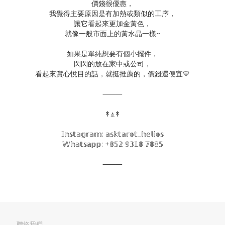
價錢很優惠，
我覺得主要原因是有加熱或類似的工序，
讓它看起來更加金黃色，
就像一般市面上的黃水晶一樣~
如果是單純想要有個小擺件，
閃閃的放在家中或公司，
看起來賞心悅目的話，就挺推薦的，價錢還便宜💛
⸻
↟⍋↟
𝕀𝕟𝕤𝕥𝕒𝕘𝕣𝕒𝕞: 𝕒𝕤𝕜𝕥𝕒𝕣𝕠𝕥_𝕙𝕖𝕝𝕚𝕠𝕤
𝕎𝕙𝕒𝕥𝕤𝕒𝕡𝕡: +𝟠𝟝𝟚 𝟡𝟛𝟙𝟠 𝟟𝟠𝟠𝟝
⸻
聯絡我們