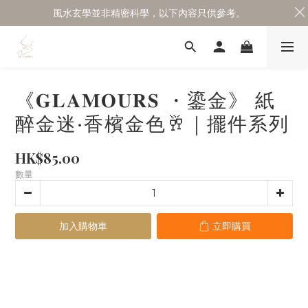
風水玄學並非精密科學，以下內容只供參考。
《𝐆𝐋𝐀𝐌𝐎𝐔𝐑𝐒 ・鎏金》 紙
醉金迷·香檳金色🥂｜擺件系列
HK$85.00
數量
加入購物車
立即購買