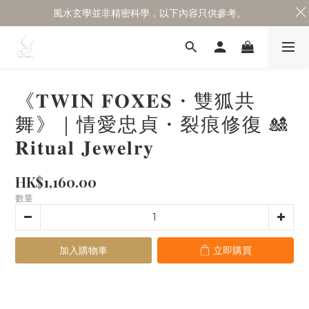
風水玄學並非精密科學，以下內容只供參考。
《𝐓𝐖𝐈𝐍 𝐅𝐎𝐗𝐄𝐒・雙狐共
舞》｜情愛忠貞・裂痕修復 🎎
𝐑𝐢𝐭𝐮𝐚𝐥 𝐉𝐞𝐰𝐞𝐥𝐫𝐲
HK$1,160.00
數量
加入購物車
立即購買