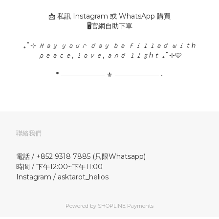
📩 私訊 Instagram 或 WhatsApp 購買
🖥️官網自助下單
₊˚⊹ 𝑀𝑎𝑦 𝑦𝑜𝑢𝑟 𝑑𝑎𝑦 𝑏𝑒 𝑓𝑖𝑙𝑙𝑒𝑑 𝑤𝑖𝑡ℎ
𝑝𝑒𝑎𝑐𝑒, 𝑙𝑜𝑣𝑒, 𝑎𝑛𝑑 𝑙𝑖𝑔ℎ𝑡 ₊˚⊹🩵
* ───────── ⚜ ───────── •
聯絡我們
電話 / +852 9318 7885 (只限Whatsapp)
時間 / 下午12:00~下午11:00
Instagram / asktarot_helios
Powered by
SHOPLINE Payments