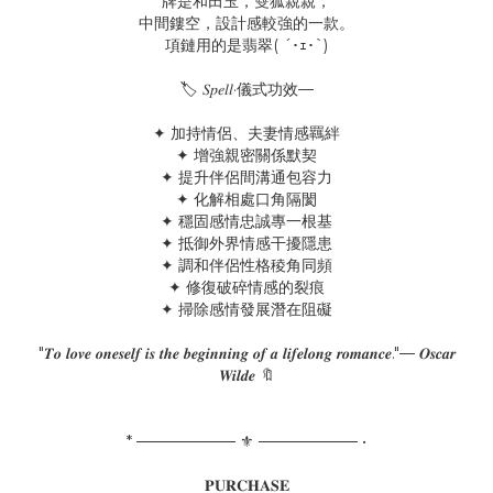
牌是和田玉，雙狐親親，
中間鏤空，設計感較強的一款。
項鏈用的是翡翠( ´･ｪ･`)
🏷️ 𝑆𝑝𝑒𝑙𝑙·儀式功效—
✦ 加持情侶、夫妻情感羈絆
✦ 增強親密關係默契
✦ 提升伴侶間溝通包容力
✦ 化解相處口角隔閡
✦ 穩固感情忠誠專一根基
✦ 抵御外界情感干擾隱患
✦ 調和伴侶性格稜角同頻
✦ 修復破碎情感的裂痕
✦ 掃除感情發展潛在阻礙
"𝑻𝒐 𝒍𝒐𝒗𝒆 𝒐𝒏𝒆𝒔𝒆𝒍𝒇 𝒊𝒔 𝒕𝒉𝒆 𝒃𝒆𝒈𝒊𝒏𝒏𝒊𝒏𝒈 𝒐𝒇 𝒂 𝒍𝒊𝒇𝒆𝒍𝒐𝒏𝒈 𝒓𝒐𝒎𝒂𝒏𝒄𝒆."— 𝑶𝒔𝒄𝒂𝒓
𝑾𝒊𝒍𝒅𝒆 🔖
* ───────── ⚜ ───────── •
𝐏𝐔𝐑𝐂𝐇𝐀𝐒𝐄