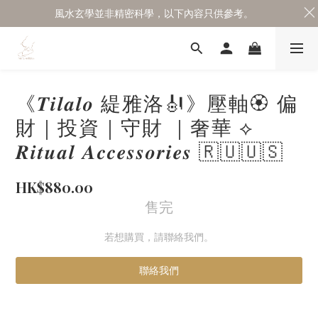
風水玄學並非精密科學，以下內容只供參考。
《𝑻𝒊𝒍𝒂𝒍𝒐 緹雅洛🎻》壓軸🏵 偏
財｜投資｜守財 ｜奢華 ⟡
𝑹𝒊𝒕𝒖𝒂𝒍 𝑨𝒄𝒄𝒆𝒔𝒔𝒐𝒓𝒊𝒆𝒔 🇷🇺🇺🇸
HK$880.00
售完
若想購買，請聯絡我們。
聯絡我們