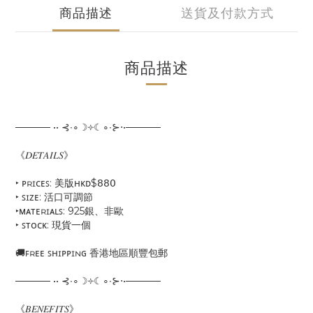
商品描述
送貨及付款方式
商品描述
───── •• ⊰∙∘☽༓☾∘∙⊱⋅•─────
《𝐷𝐸𝑇𝐴𝐼𝐿𝑆》
‣ ᴘʀɪᴄᴇꜱ: 美版ʜᴋᴅ$𝟪𝟪𝟢
‣ ꜱɪᴢᴇ: 活口可調節
‣ᴍᴀᴛᴇʀɪᴀʟꜱ: 925銀、非歐
‣ ꜱᴛᴏᴄᴋ: 現貨一個
🚚ꜰʀᴇᴇ ꜱʜɪᴘᴘɪɴɢ 香港地區順豐包郵
───── •• ⊰∙∘☽༓☾∘∙⊱⋅•─────
《𝐵𝐸𝑁𝐸𝐹𝐼𝑇𝑆》