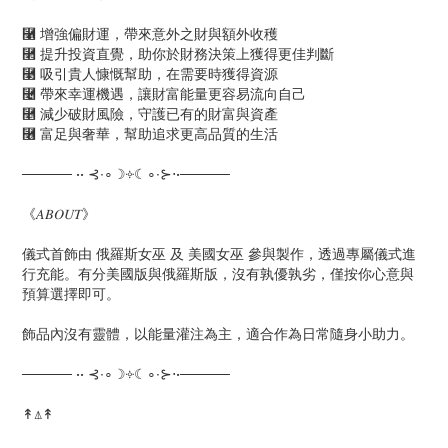
⿡ 增強偏財運，帶來意外之財與額外收穫
⿢ 提升投資直覺，助你於財務決策上獲得更佳判斷
⿣ 吸引貴人慷慨幫助，在需要時獲得資源
⿤ 帶來幸運機遇，讓財富能量更容易流向自己
⿥ 減少破財風險，守護已有的財富與資產
⿦ 富足與奢華，幫助追求更高品質的生活
───── •• ⊰∙∘☽༓☾∘∙⊱⋅•─────
《𝐴𝐵𝑂𝑈𝑇》
儀式首飾由 俄羅斯女巫 及 美國女巫 參與製作，透過專屬儀式進
行充能。有分美國版與俄羅斯版，沒有孰優孰劣，僅按你心意與
預算選擇即可。
飾品內沒有靈體，以能量灌注為主，適合作為日常隨身小助力。
───── •• ⊰∙∘☽༓☾∘∙⊱⋅•─────
↟⍋↟