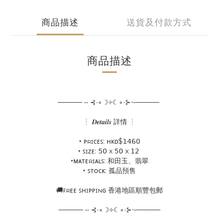
商品描述
送貨及付款方式
商品描述
───── •• ⊰∙∘☽༓☾∘∙⊱⋅•─────
┆ 𝑫𝒆𝒕𝒂𝒊𝒍𝒔 詳情 ┆
‣ ᴘʀɪᴄᴇꜱ: ʜᴋᴅ$𝟣𝟦𝟨𝟢
‣ ꜱɪᴢᴇ: 𝟧𝟢 x 𝟧𝟢 x 𝟣𝟤
‣ᴍᴀᴛᴇʀɪᴀʟꜱ: 和田玉、翡翠
‣ ꜱᴛᴏᴄᴋ: 孤品預售
🚚ꜰʀᴇᴇ ꜱʜɪᴘᴘɪɴɢ 香港地區順豐包郵
───── •• ⊰∙∘☽༓☾∘∙⊱⋅•─────