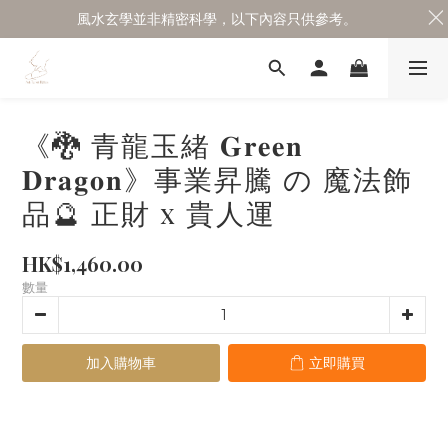
風水玄學並非精密科學，以下內容只供參考。
《🐉 青龍玉緒 𝐆𝐫𝐞𝐞𝐧
𝐃𝐫𝐚𝐠𝐨𝐧》事業昇騰 の 魔法飾
品🔮 正財 x 貴人運
HK$1,460.00
數量
加入購物車
立即購買