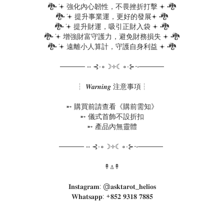
🐉˖ ݁𖥔 強化內心韌性，不畏挫折打擊 𖥔 ݁˖🐉
🐉˖ ݁𖥔 提升事業運，更好的發展𖥔 ݁˖🐉
🐉˖ ݁𖥔 提升財運，吸引正財入袋 𖥔 ݁˖🐉
🐉˖ ݁𖥔 增強財富守護力，避免財務損失 𖥔 ݁˖🐉
🐉˖ ݁𖥔 遠離小人算計，守護自身利益 𖥔 ݁˖🐉
───── •• ⊰∙∘☽༓☾∘∙⊱⋅•─────
┆ 𝑾𝒂𝒓𝒏𝒊𝒏𝒈 注意事項┆
➵ 購買前請查看《購前需知》
➵ 儀式首飾不設折扣
➵ 產品內無靈體
───── •• ⊰∙∘☽༓☾∘∙⊱⋅•─────
↟⍋↟
𝐈𝐧𝐬𝐭𝐚𝐠𝐫𝐚𝐦: @𝐚𝐬𝐤𝐭𝐚𝐫𝐨𝐭_𝐡𝐞𝐥𝐢𝐨𝐬
𝐖𝐡𝐚𝐭𝐬𝐚𝐩𝐩: +𝟖𝟓𝟐 𝟗𝟑𝟏𝟖 𝟕𝟖𝟖𝟓