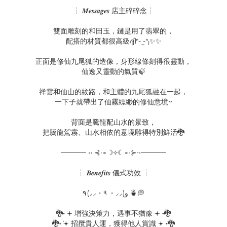
┆ 𝑴𝒆𝒔𝒔𝒂𝒈𝒆𝒔 店主碎碎念┆
雙面雕刻的和田玉，鏈是用了翡翠的，
配搭的材質都很高級ദ്ദിᐢ- ̫-ᐢ₎✨✨
正面是修仙九尾狐的造像，身形線條刻得很靈動，
仙逸又靈動的氣質🍃
祥雲和仙山的紋路，和主體的九尾狐融在一起，
一下子就帶出了仙霧縹緲的修仙意境~
背面是騰龍配山水的景致，
把騰龍駕霧、山水相依的意境雕得特別鮮活🐉
───── •• ⊰∙∘☽༓☾∘∙⊱⋅•─────
┆ 𝑩𝒆𝒏𝒆𝒇𝒊𝒕𝒔 儀式功效 ┆
‎٩(⸝⸝・༥ ・⸝⸝)و 🍵💭
🐉˖ ݁𖥔 增強決策力，遇事不猶豫 𖥔 ݁˖🐉
🐉˖ ݁𖥔 招攬貴人運，獲得他人賞識 𖥔 ݁˖🐉