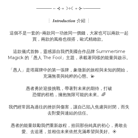
───── •• ⊰∙∘☽༓☾∘∙⊱⋅•─────
┆ 𝑰𝒏𝒕𝒓𝒐𝒅𝒖𝒄𝒕𝒊𝒐𝒏 介紹 ┆
這個不是一套的~兩款同一功效同一價錢，大家也可以兩款一起
買，兩款的風格也很搭，歐式精緻款。
這款儀式首飾，靈感源自我們美國合作品牌 Summertime
Magick 的「愚人 The Fool」主題，承載著同樣的能量與啟示。
「愚人」是塔羅牌中的第一張牌，象徵新的旅程與未知的開始，
充滿無畏與純粹的心態。💫
愚者勇於迎接挑戰，帶著對未來的期待，打破
恐懼的桎梏，擁抱無限可能的未來。🌈
我們經常因為過往的挫折與傷害，讓自己陷入焦慮與封閉，而失
去對愛與連結的信任。
愚者的能量鼓勵我們重新啟程，拾回那份純真的初心，勇敢去
愛、去追逐，並相信未來依然充滿希望與美好。☀