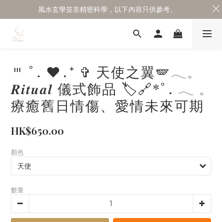
風水玄學並非精密科學，以下內容只供參考。
𐄉 ﾟ. ♥․⁺ ✞ 天使之翼🪽𓂃𓈒
𝑹𝒊𝒕𝒖𝒂𝒍 儀式飾品 🏷🔗*ﾟ. 𓂃 𓈒
療癒舊日情傷、愛情未來可期
HK$650.00
顏色
數量