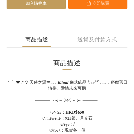
加入購物車
立即購買
商品描述
送貨及付款方式
商品描述
𐄉 ﾟ. ♥․⁺ ✞ 天使之翼🪽𓂃𓈒 𝑹𝒊𝒕𝒖𝒂𝒍 儀式飾品 🏷🔗*ﾟ. 𓂃 𓈒 療癒舊日
情傷、愛情未來可期
───── •• ⊰∙∘☽༓☾∘∙⊱⋅•─────
‣𝓟𝓻𝓲𝓬𝓮：𝐇𝐊𝐃$𝟔𝟓𝟎
‣𝓜𝓪𝓽𝓮𝓻𝓲𝓪𝓵 ：𝟗𝟐𝟓銀、月光石
‣𝓢𝓲𝔃𝓮：/
‣𝓢𝓽𝓸𝓬𝓴：現貨各一個