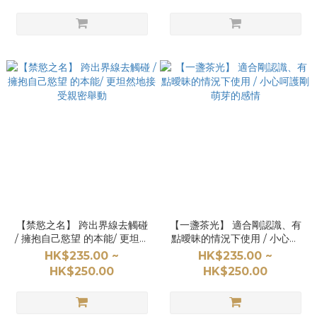
【禁慾之名】 跨出界線去觸碰
【一盞茶光】 適合剛認識、有
/ 擁抱自己慾望 的本能/ 更坦然
點曖昧的情況下使用 / 小心呵
地接受親密舉動
護剛萌芽的感情
HK$235.00 ~
HK$235.00 ~
HK$250.00
HK$250.00