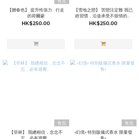
售完
【贈春色】 提升性張力 : 行走
【雪地之戀】 苦戀注定難 我已
的荷爾蒙
經習慣，沿途承受不留情的雙
眼。🎧🎹
HK$250.00
HK$250.00
售完
售完
【菲林】 我總相信，念念不
▫️幻境▫️ 特別版儀式香水 限量發
忘，必有迴響。
售▫️