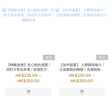
售完
售完
【蝴蝶效應】造心動的感覺 /
【加州盛夏】 人際關係魅力 /
與對方更加來電 / 抓着對方的
正面樂觀的轉變 / 充滿熱情與
眼球 / 藕斷絲連
活力
HK$235.00 ~
HK$235.00 ~
HK$250.00
HK$250.00