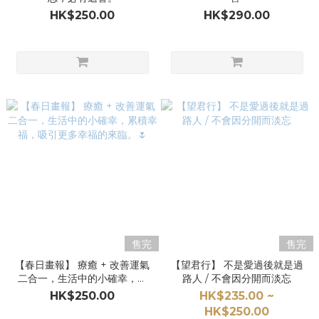
HK$250.00
HK$290.00
售完
售完
【春日畫報】 療癒 + 改善運氣
【望君行】 不是愛過後就是過
二合一，生活中的小確幸，累
路人 / 不會因分開而淡忘
積幸福，吸引更多幸福的來
HK$250.00
HK$235.00 ~
臨。🌷
HK$250.00